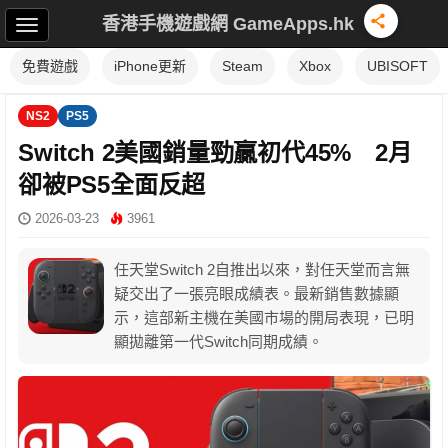
香港手機遊戲網 GameApps.hk
免費遊戲
iPhone更新
Steam
Xbox
UBISOFT
NS2
PS5
Switch 2美國銷量勁贏初代45% 2月
卻被PS5全面反超
2026-03-23
3961
任天堂Switch 2自推出以來，對任天堂而言無
疑交出了一張亮眼成績表。最新銷售數據顯
示，這部新主機在美國市場的開局表現，已明
顯拋離第一代Switch同期成績。