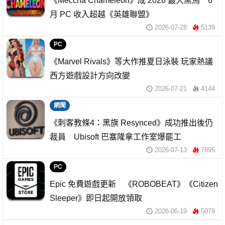
《Meccha Chameleon》成 2026 最大黑馬 6
月 PC 收入超越《英雄聯盟》
2026-07-28
5139
PC
《Marvel Rivals》等大作推夏日泳裝 玩家熱議
西方遊戲設計方向改變
2026-07-21
4144
網聞
《刺客教條4：黑旗 Resynced》成功推出後仍
裁員 Ubisoft 巴塞隆拿工作室爆罷工
2026-07-13
7895
PC
Epic 免費遊戲更新 《ROBOBEAT》《Citizen
Sleeper》即日起開放領取
2026-06-19
5079