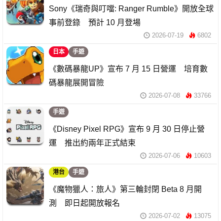
Sony《瑞奇與叮噹: Ranger Rumble》開放全球
事前登錄 預計 10 月登場
2026-07-19
6802
日本
手遊
《數碼暴龍UP》宣布 7 月 15 日營運 培育數
碼暴龍展開冒險
2026-07-08
33766
手遊
《Disney Pixel RPG》宣布 9 月 30 日停止營
運 推出約兩年正式結束
2026-07-06
10603
港台
手遊
《魔物獵人：旅人》第三輪封閉 Beta 8 月開
測 即日起開放報名
2026-07-02
13075