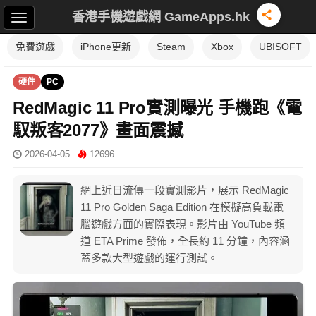
香港手機遊戲網 GameApps.hk
免費遊戲
iPhone更新
Steam
Xbox
UBISOFT
硬件
PC
RedMagic 11 Pro實測曝光 手機跑《電
馭叛客2077》畫面震撼
2026-04-05
12696
網上近日流傳一段實測影片，展示 RedMagic
11 Pro Golden Saga Edition 在模擬高負載電
腦遊戲方面的實際表現。影片由 YouTube 頻
道 ETA Prime 發佈，全長約 11 分鐘，內容涵
蓋多款大型遊戲的運行測試。