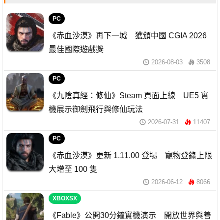
PC
《赤血沙漠》再下一城 獲頒中國 CGIA 2026
最佳國際遊戲獎
2026-08-03
3508
PC
《九陰真經：修仙》Steam 頁面上線 UE5 實
機展示御劍飛行與修仙玩法
2026-07-31
11407
PC
《赤血沙漠》更新 1.11.00 登場 寵物登錄上限
大增至 100 隻
2026-06-12
8066
XBOXSX
《Fable》公開30分鐘實機演示 開放世界與善