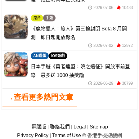
2026-07-06
10433
港台
手遊
《魔物獵人：旅人》第三輪封閉 Beta 8 月開
測 即日起開放報名
2026-07-02
12972
AN遊戲
IOS遊戲
日本手遊《勇者連盟：曉之遠征》開放事前登
錄 最多送 1000 抽獎勵
2026-06-29
38799
→查看更多熱門文章
電腦版
|
聯絡我們
|
Legal
|
Sitemap
Privacy Policy
|
Terms of Use
© 香港手機遊戲網