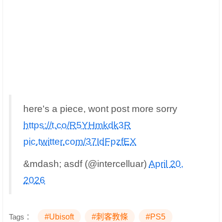
here's a piece, wont post more sorry
https://t.co/R5YHmkdk3R
pic.twitter.com/37IdFpzfEX
&mdash; asdf (@intercelluar)
April 20,
2026
Tags：
#Ubisoft
#刺客教條
#PS5