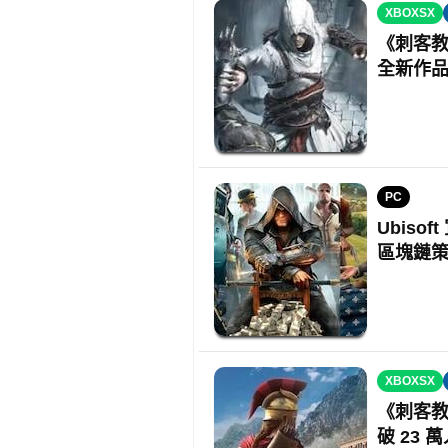
XBOXSX
《刺客教
全新作
PC
Ubisof
區塊鏈
XBOXSX
《刺客教
破 23 