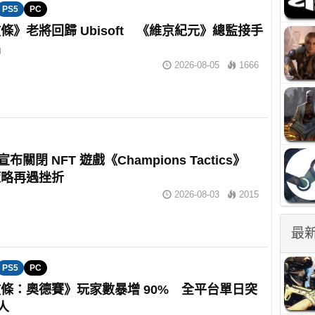
PS5
PC
條》老將回歸 Ubisoft 《維京紀元》總監接手
品
2026-08-05
1666
t 宣布關閉 NFT 遊戲《Champions Tactics》
策略再遇挫折
2026-08-03
2015
最
PS5
PC
條：奧德賽》玩家數暴增 90% 全平台單日突
萬人