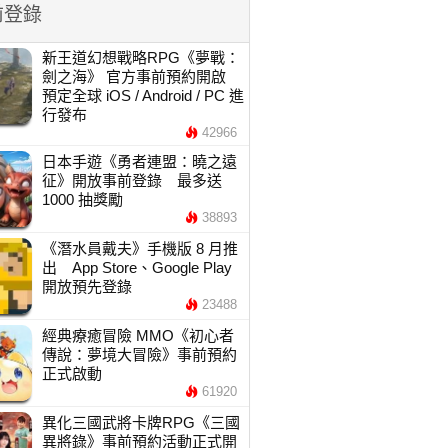
前登錄
新王道幻想戰略RPG《夢戰：
劍之海》 官方事前預約開啟
預定全球 iOS / Android / PC 進
行發布
42966
日本手遊《勇者連盟：曉之遠
征》開放事前登錄 最多送
1000 抽獎勵
38893
《潛水員戴夫》手機版 8 月推
出 App Store、Google Play
開放預先登錄
23488
經典療癒冒險 MMO《初心者
傳說：夢境大冒險》事前預約
正式啟動
61920
異化三國武將卡牌RPG《三國
異將錄》事前預約活動正式開