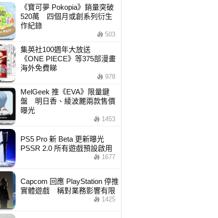
《寶可夢 Pokopia》銷量突破
520萬 四個月或創系列衍生
作紀錄
503
集英社100週年大放送
《ONE PIECE》等375部漫畫
海外免費睇
978
MelGeek 推《EVA》限量鍵
盤 明日香、綾波麗兩款售價
曝光
1453
PS5 Pro 新 Beta 更新曝光
PSSR 2.0 所有遊戲預設啟用
1677
Capcom 回應 PlayStation 停推
實體遊戲 稱對業務影響有限
1425