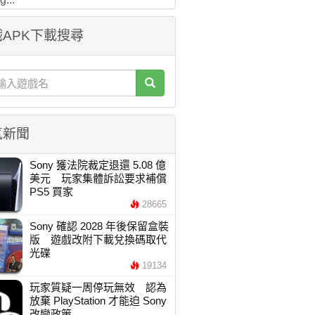
APK下載搜尋
氣新聞
Sony 獲法院裁定退還 5.08 億
美元 玩家集體訴訟要求補償
PS5 買家
28665
Sony 確認 2028 年後保留盒裝
版 遊戲改附下載兌換碼取代
光碟
19134
玩家質疑一周停玩無效 認為
放棄 PlayStation 才能迫 Sony
改變政策