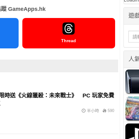
蹤 GameApps.hk
遊戲
Thread
人
oft 限時送《火線獵殺：未來戰士》 PC 玩家免費
取
半小時
590