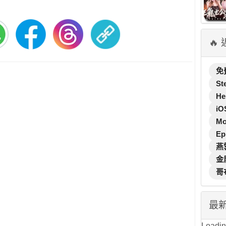
🔥
免
St
He
iO
M
Ep
燕
金
哥
最
Loading