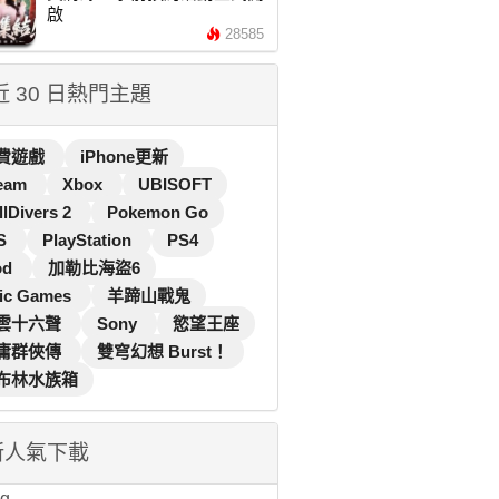
啟
28585
 近 30 日熱門主題
費遊戲
iPhone更新
eam
Xbox
UBISOFT
llDivers 2
Pokemon Go
S
PlayStation
PS4
od
加勒比海盜6
ic Games
羊蹄山戰鬼
雲十六聲
Sony
慾望王座
庸群俠傳
雙穹幻想 Burst！
布林水族箱
新人氣下載
...