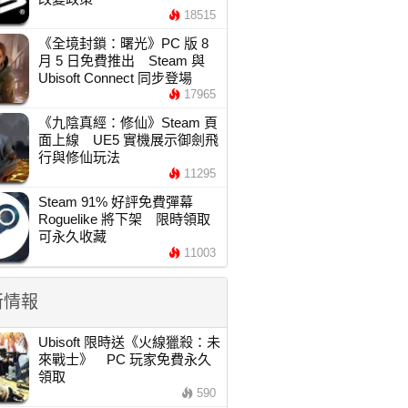
18515
《全境封鎖：曙光》PC 版 8
月 5 日免費推出 Steam 與
Ubisoft Connect 同步登場
17965
《九陰真經：修仙》Steam 頁
面上線 UE5 實機展示御劍飛
行與修仙玩法
11295
Steam 91% 好評免費彈幕
Roguelike 將下架 限時領取
可永久收藏
11003
新情報
Ubisoft 限時送《火線獵殺：未
來戰士》 PC 玩家免費永久
領取
590