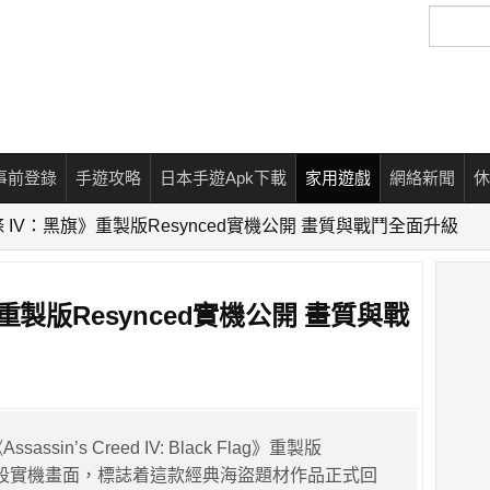
搜
尋
事前登錄
手遊攻略
日本手遊Apk下載
家用遊戲
網絡新聞
休
 IV：黑旗》重製版Resynced實機公開 畫質與戰鬥全面升級
重製版Resynced實機公開 畫質與戰
sassin’s Creed IV: Black Flag》重製版
d」首段實機畫面，標誌着這款經典海盜題材作品正式回