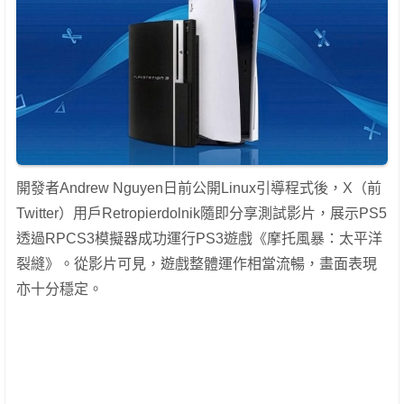
開發者Andrew Nguyen日前公開Linux引導程式後，X（前
Twitter）用戶Retropierdolnik隨即分享測試影片，展示PS5
透過RPCS3模擬器成功運行PS3遊戲《摩托風暴：太平洋
裂縫》。從影片可見，遊戲整體運作相當流暢，畫面表現
亦十分穩定。