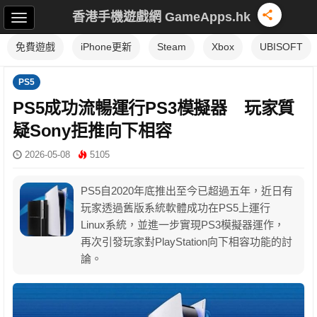
香港手機遊戲網 GameApps.hk
免費遊戲
iPhone更新
Steam
Xbox
UBISOFT
PS5
PS5成功流暢運行PS3模擬器 玩家質
疑Sony拒推向下相容
2026-05-08
5105
PS5自2020年底推出至今已超過五年，近日有
玩家透過舊版系統軟體成功在PS5上運行
Linux系統，並進一步實現PS3模擬器運作，
再次引發玩家對PlayStation向下相容功能的討
論。