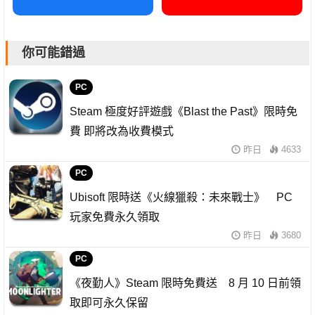
你可能錯過
PC
Steam 極度好評遊戲《Blast the Past》限時免
費 即將改為收費模式
昨日
4633
PC
Ubisoft 限時送《火線獵殺：未來戰士》 PC
玩家免費永久領取
昨日
3680
PC
《夜勤人》Steam 限時免費送 8 月 10 日前領
取即可永久保留