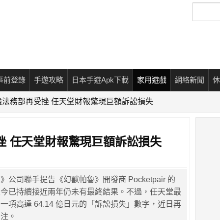
搜
尋
事前登錄
手遊攻略
日本手遊Apk下載
家用遊戲
網絡新聞
休
強法務部再受挫 任天堂財報驚現巨額訴訟損失
挫 任天堂財報驚現巨額訴訟損失
公司聯手提告《幻獸帕魯》開發商 Pocketpair 的
至今已持續接近兩年仍未有最終結果。不過，任天堂最
一項高達 64.14 億日元的「訴訟損失」數字，近日再
關注。