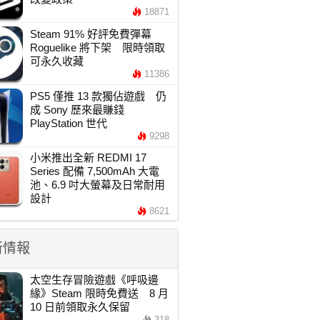
18871
Steam 91% 好評免費彈幕
Roguelike 將下架 限時領取
可永久收藏
11386
PS5 僅推 13 款獨佔遊戲 仍
成 Sony 歷來最賺錢
PlayStation 世代
9298
小米推出全新 REDMI 17
Series 配備 7,500mAh 大電
池、6.9 吋大螢幕及日常耐用
設計
8621
新情報
太空生存冒險遊戲《呼吸邊
緣》Steam 限時免費送 8 月
10 日前領取永久保留
318