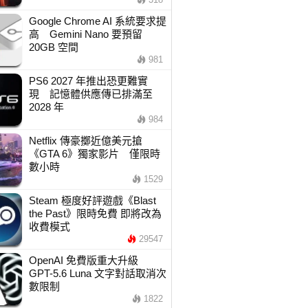
Google Chrome AI 系統要求提
高 Gemini Nano 要預留
20GB 空間
981
PS6 2027 年推出恐更難實
現 記憶體供應傳已排滿至
2028 年
984
Netflix 傳豪擲近億美元搶
《GTA 6》獨家影片 僅限時
數小時
1529
Steam 極度好評遊戲《Blast
the Past》限時免費 即將改為
收費模式
29547
OpenAI 免費版重大升級
GPT-5.6 Luna 文字對話取消次
數限制
1822