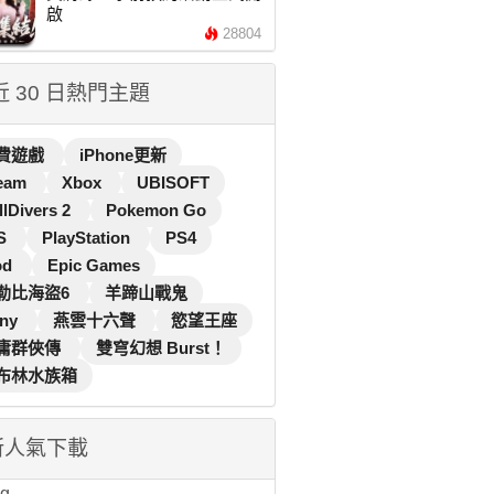
啟
28804
 近 30 日熱門主題
費遊戲
iPhone更新
eam
Xbox
UBISOFT
llDivers 2
Pokemon Go
S
PlayStation
PS4
od
Epic Games
勒比海盜6
羊蹄山戰鬼
ny
燕雲十六聲
慾望王座
庸群俠傳
雙穹幻想 Burst！
布林水族箱
新人氣下載
...