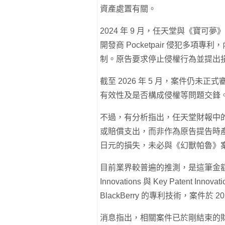
資產處置有關。
2024 年 9 月，任天堂與《寶
開發商 Pocketpair 侵犯多
制。原告要求停止侵權行為並提出
截至 2026 年 5 月，案件仍未正
有效性及是否構成侵權等問題交鋒
不過，有分析指出，任天堂財報中
或賠償支出，而非作為原告提告時
日元的損失，未必與《幻獸帕魯》
目前業界較普遍的推測，是這筆金額可
Innovations 與 Key Patent In
BlackBerry 的專利技術，案件於 20
消息指出，相關案件已於剛結束的