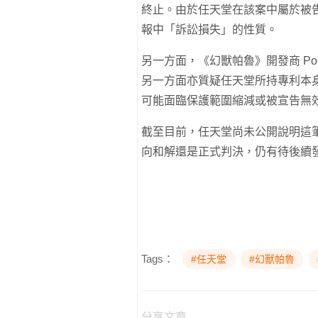
終止。由於任天堂在該案中屬於被
報中「訴訟損失」的性質。
另一方面，《幻獸帕魯》開發商 Poc
另一方面亦質疑任天堂所持專利本
可能面臨保護範圍縮減或被宣告無
截至目前，任天堂尚未公開說明這
向和解還是正式判決，仍有待後續
Tags：
#任天堂
#幻獸帕魯
分享文章