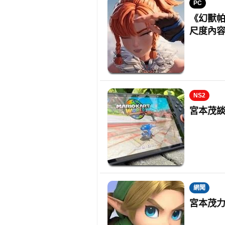
PC
《幻獸帕
尺度內
NS2
宮本茂
網聞
宮本茂力