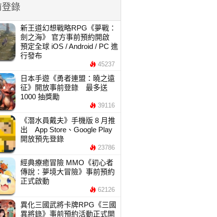
前登錄
新王道幻想戰略RPG《夢戰：
劍之海》 官方事前預約開啟
預定全球 iOS / Android / PC 進
行發布
45237
日本手遊《勇者連盟：曉之遠
征》開放事前登錄 最多送
1000 抽獎勵
39116
《潛水員戴夫》手機版 8 月推
出 App Store、Google Play
開放預先登錄
23786
經典療癒冒險 MMO《初心者
傳說：夢境大冒險》事前預約
正式啟動
62126
異化三國武將卡牌RPG《三國
異將錄》事前預約活動正式開