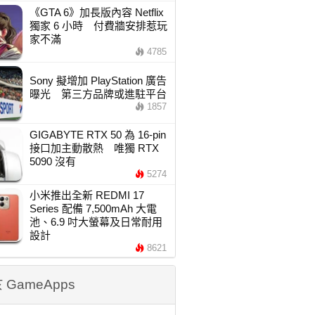
《GTA 6》加長版內容 Netflix
獨家 6 小時 付費牆安排惹玩
家不滿
4785
Sony 擬增加 PlayStation 廣告
曝光 第三方品牌或進駐平台
1857
GIGABYTE RTX 50 為 16-pin
接口加主動散熱 唯獨 RTX
5090 沒有
5274
小米推出全新 REDMI 17
Series 配備 7,500mAh 大電
池、6.9 吋大螢幕及日常耐用
設計
8621
 GameApps