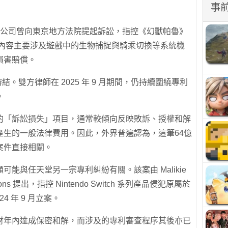
事
可夢》公司曾向東京地方法院提起訴訟，指控《幻獸帕魯》
項專利，內容主要涉及遊戲中的生物捕捉與騎乘切換等系統機
損害賠償。
式審結。雙方律師在 2025 年 9 月期間，仍持續圍繞專利
。
的「訴訟損失」項目，通常較傾向反映敗訴、授權和解
產生的一般法律費用。因此，外界普遍認為，這筆64億
案件直接相關。
能與任天堂另一宗專利糾紛有關。該案由 Malikie
novations 提出，指控 Nintendo Switch 系列產品侵犯原屬於
24 年 9 月立案。
財年內達成保密和解，而涉及的專利審查程序其後亦已