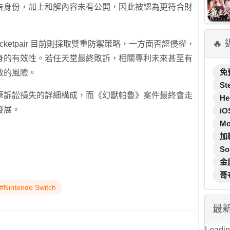
告身份，加上和解內容未有公開，因此被認為更符合財
🔥
ketpair 目前則採取雙重防禦策略，一方面否認侵權，
身的有效性。若任天堂最終敗訴，相關專利未來甚至有
免
效的風險。
St
筆訴訟損失的詳細構成，而《幻獸帕魯》案件最終會走
He
發展。
iO
M
加
So
金
哥
#Nintendo Switch
最
Loading