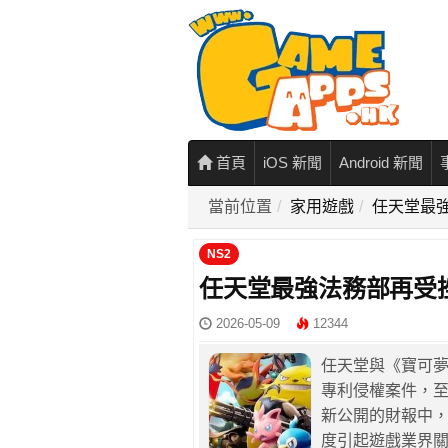
首頁
iOS 新聞
Android 新聞
當前位置
家用遊戲
任天堂最
NS2
任天堂最強法務部再受
2026-05-09
12344
任天堂與《寶可夢》
專利侵權案件，
新公開的財報中，
度引起遊戲業界