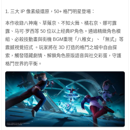
1. 三大 IP 像素級還原，50+ 格鬥明星登場：
本作收錄八神庵、草薙京、不知火舞、橘右京、娜可露
露、马可·罗西等 50 位以上经典IP角色。通過精緻角色模
組、必殺技動畫與街機 BGM重現「八稚女」、「無式」等
震撼視覺招式 。玩家將在 3D 打造的格鬥之城中自由探
索，觸發隱藏劇情、解鎖角色原版語音與社交彩蛋，守護
格鬥世界的平衡。