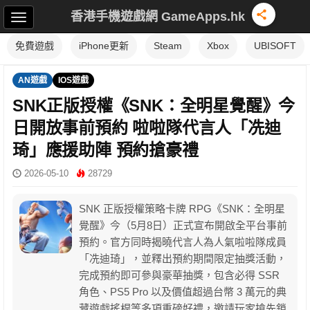
香港手機遊戲網 GameApps.hk
免費遊戲
iPhone更新
Steam
Xbox
UBISOFT
AN遊戲
IOS遊戲
SNK正版授權《SNK：全明星覺醒》今
日開放事前預約 啦啦隊代言人「冼迪
琦」應援助陣 預約搶豪禮
2026-05-10
28729
SNK 正版授權策略卡牌 RPG《SNK：全明星
覺醒》今（5月8日）正式宣布開啟全平台事前
預約。官方同時揭曉代言人為人氣啦啦隊成員
「冼迪琦」，並釋出預約期間限定抽獎活動，
完成預約即可參與豪華抽獎，包含必得 SSR
角色、PS5 Pro 以及價值超過台幣 3 萬元的典
藏遊戲搖桿等多項重磅好禮，邀請玩家搶先鎖