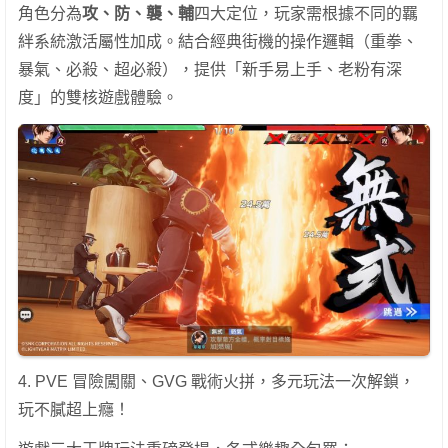
角色分為
攻、防、襲、輔
四大定位，玩家需根據不同的羈
絆系統激活屬性加成。結合經典街機的操作邏輯（重拳、
暴氣、必殺、超必殺），提供「新手易上手、老粉有深
度」的雙核遊戲體驗。
4. PVE 冒險闖關、GVG 戰術火拼，多元玩法一次解鎖，
玩不膩超上癮！