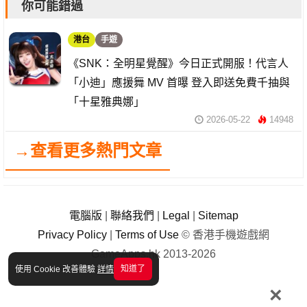
你可能錯過
港台
手遊
《SNK：全明星覺醒》今日正式開服！代言人
「小迪」應援舞 MV 首曝 登入即送免費千抽與
「十星雅典娜」
2026-05-22
14948
→查看更多熱門文章
電腦版
|
聯絡我們
|
Legal
|
Sitemap
Privacy Policy
|
Terms of Use
© 香港手機遊戲網
GameApps.hk 2013-2026
知道了
使用 Cookie 改善體驗
詳情
×