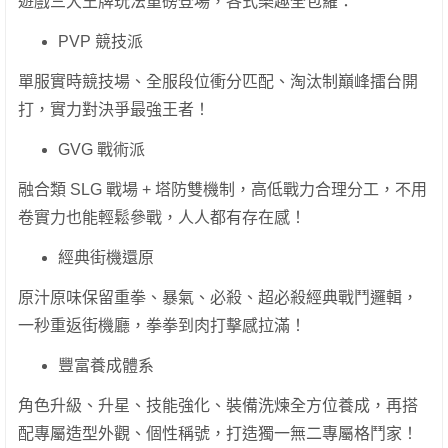
遊戲三大王牌玩法重磅登場，各式樂趣全包羅：
PVP 競技派
單服實時競技場、全服段位衝分匹配、淘汰制巔峰擂台開
打，實力對決爭最強王者！
GVG 戰術派
融合類 SLG 戰場 + 塔防雙機制，高低戰力合理分工，不用
卷實力也能輕鬆參戰，人人都有存在感！
經典街機還原
原汁原味保留重拳、暴氣、必殺、超必殺經典戰鬥邏輯，
一秒重返街機廳，拳拳到肉打擊感拉滿！
豐富養成體系
角色升級、升星、技能強化、裝備洗煉全方位養成，再搭
配專屬造型外觀、個性稱號，打造獨一無二專屬格鬥家！