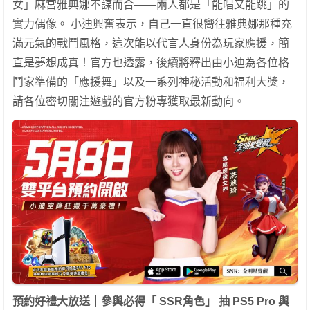
女」麻宮雅典娜不謀而合——兩人都是「能唱又能跳」的
實力偶像。 小迪興奮表示，自己一直很嚮往雅典娜那種充
滿元氣的戰鬥風格，這次能以代言人身份為玩家應援，簡
直是夢想成真！官方也透露，後續將釋出由小迪為各位格
鬥家準備的「應援舞」以及一系列神秘活動和福利大獎，
請各位密切關注遊戲的官方粉專獲取最新動向。
預約好禮大放送｜參與必得「
SSR
角色」
抽
PS5 Pro
與