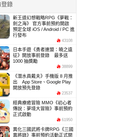
前登錄
新王道幻想戰略RPG《夢戰：
劍之海》 官方事前預約開啟
預定全球 iOS / Android / PC 進
行發布
43108
日本手遊《勇者連盟：曉之遠
征》開放事前登錄 最多送
1000 抽獎勵
38899
《潛水員戴夫》手機版 8 月推
出 App Store、Google Play
開放預先登錄
23537
經典療癒冒險 MMO《初心者
傳說：夢境大冒險》事前預約
正式啟動
61950
異化三國武將卡牌RPG《三國
異將錄》事前預約活動正式開