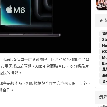
🔥
免
St
He
iO
M
le 可藉此降低單一供應鏈風險，同時舒緩台積電產能壓
Ep
 市場需求高於預期，Apple 曾面臨 A18 Pro 分級晶片
燕
量受限的情況。
金
哥
際負責哪些晶片產品，相關規格與合作內容亦未公開。此外，
布有關合作。
最
Loading