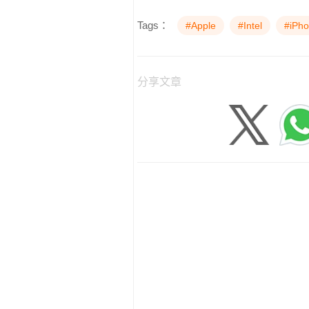
Tags：
#Apple
#Intel
#iPh
分享文章