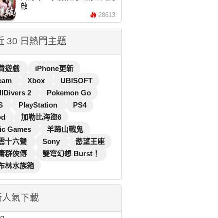
啟
28613
 近 30 日熱門主題
費遊戲
iPhone更新
eam
Xbox
UBISOFT
llDivers 2
Pokemon Go
S
PlayStation
PS4
od
加勒比海盜6
ic Games
羊蹄山戰鬼
雲十六聲
Sony
慾望王座
庸群俠傳
雙穹幻想 Burst！
布林水族箱
新人氣下載
...