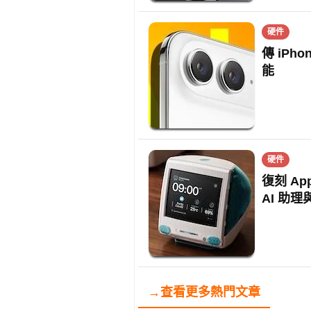
硬件
傳 iPh
能
硬件
復刻 App
AI 助
→查看更多熱門文章