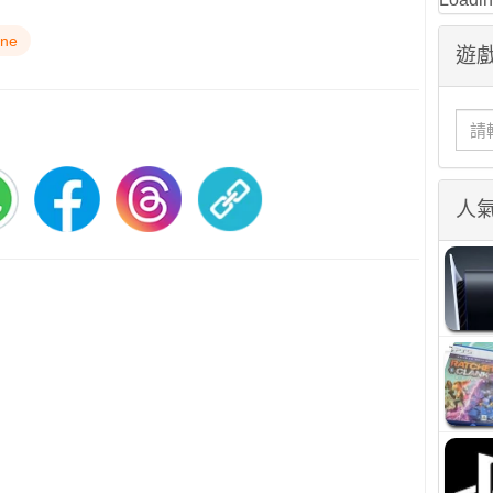
one
遊戲
人