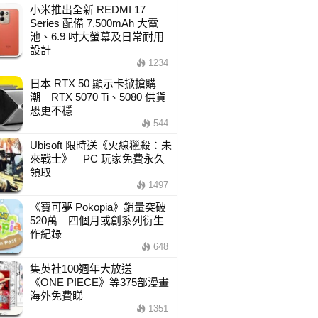
小米推出全新 REDMI 17
Series 配備 7,500mAh 大電
池、6.9 吋大螢幕及日常耐用
設計
1234
日本 RTX 50 顯示卡掀搶購
潮 RTX 5070 Ti、5080 供貨
恐更不穩
544
Ubisoft 限時送《火線獵殺：未
來戰士》 PC 玩家免費永久
領取
1497
《寶可夢 Pokopia》銷量突破
520萬 四個月或創系列衍生
作紀錄
648
集英社100週年大放送
《ONE PIECE》等375部漫畫
海外免費睇
1351