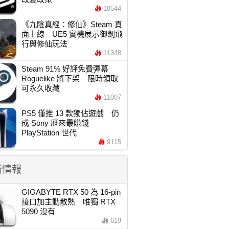
18544
《九陰真經：修仙》Steam 頁
面上線 UE5 實機展示御劍飛
行與修仙玩法
11348
Steam 91% 好評免費彈幕
Roguelike 將下架 限時領取
可永久收藏
11007
PS5 僅推 13 款獨佔遊戲 仍
成 Sony 歷來最賺錢
PlayStation 世代
9115
新情報
GIGABYTE RTX 50 為 16-pin
接口加主動散熱 唯獨 RTX
5090 沒有
619