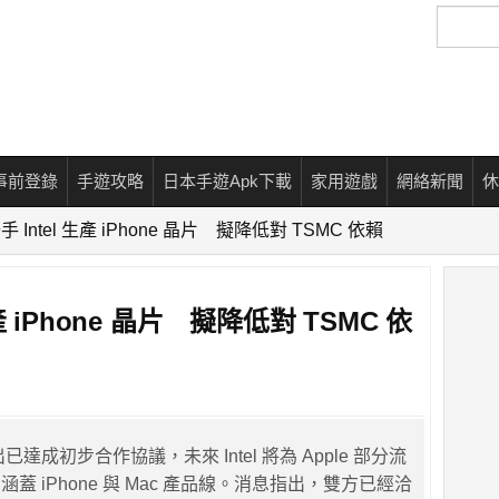
搜
尋
事前登錄
手遊攻略
日本手遊Apk下載
家用遊戲
網絡新聞
休
聯手 Intel 生產 iPhone 晶片 擬降低對 TSMC 依賴
生產 iPhone 晶片 擬降低對 TSMC 依
l 傳出已達成初步合作協議，未來 Intel 將為 Apple 部分流
蓋 iPhone 與 Mac 產品線。消息指出，雙方已經洽