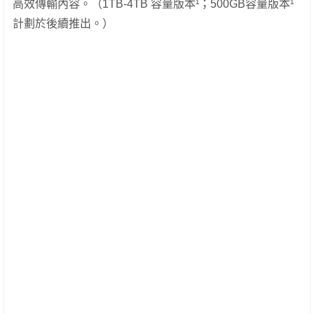
高效傳輸內容。（1TB-4TB 容量版本¹；500GB容量版本¹
計劃於後續推出。）