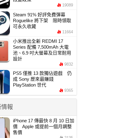
19089
Steam 91% 好評免費彈幕
Roguelike 將下架 限時領取
可永久收藏
11664
小米推出全新 REDMI 17
Series 配備 7,500mAh 大電
池、6.9 吋大螢幕及日常耐用
設計
9832
PS5 僅推 13 款獨佔遊戲 仍
成 Sony 歷來最賺錢
PlayStation 世代
9365
新情報
iPhone 17 傳最快 8 月 10 日加
價 Apple 或提前一個月調整
售價
2135