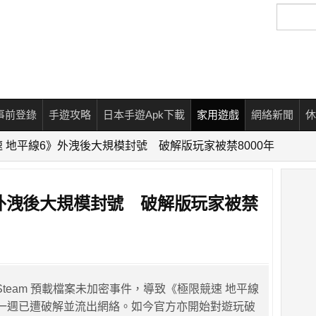
搜
尋
事前登錄
手遊攻略
日本手遊Apk下載
家用遊戲
網絡新聞
休
 地平線6》外洩後大規模封號 破解版玩家被禁8000年
》外洩後大規模封號 破解版玩家被禁
近日因 Steam 預載檔案未加密事件，導致《極限競速 地平線
一週已遭破解並流出網絡。如今官方亦開始對遊玩破