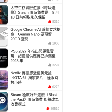
太空生存冒險遊戲《呼吸邊
緣》Steam 限時免費送 8 月
10 日前領取永久保留
8319
Google Chrome AI 系統要求提
高 Gemini Nano 要預留
20GB 空間
1908
PS6 2027 年推出恐更難實
現 記憶體供應傳已排滿至
2028 年
3297
Netflix 傳豪擲近億美元搶
《GTA 6》獨家影片 僅限時
數小時
6272
Steam 極度好評遊戲《Blast
the Past》限時免費 即將改為
收費模式
39519