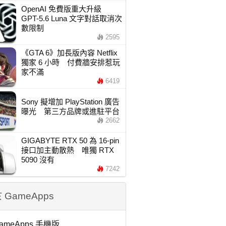
OpenAI 免費版重大升級
GPT-5.6 Luna 文字對話取消次
數限制
2595
《GTA 6》加長版內容 Netflix
獨家 6 小時 付費牆安排惹玩
家不滿
6419
Sony 擬增加 PlayStation 廣告
曝光 第三方品牌或進駐平台
2662
GIGABYTE RTX 50 為 16-pin
接口加主動散熱 唯獨 RTX
5090 沒有
7242
 GameApps
ameApps 手機版