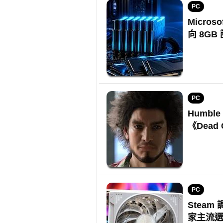
PC
Micros
向 8GB
PC
Humbl
《Dead
PC
Steam
家主流