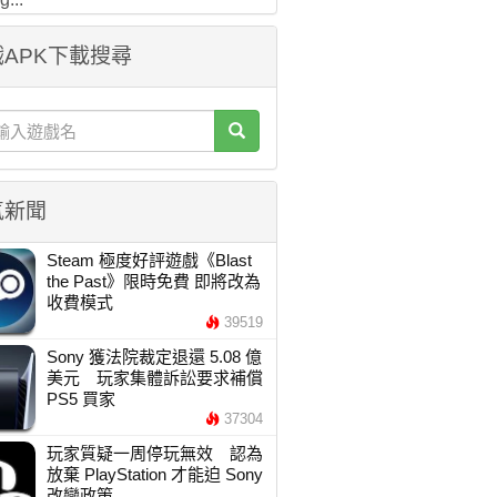
APK下載搜尋
氣新聞
Steam 極度好評遊戲《Blast
the Past》限時免費 即將改為
收費模式
39519
Sony 獲法院裁定退還 5.08 億
美元 玩家集體訴訟要求補償
PS5 買家
37304
玩家質疑一周停玩無效 認為
放棄 PlayStation 才能迫 Sony
改變政策