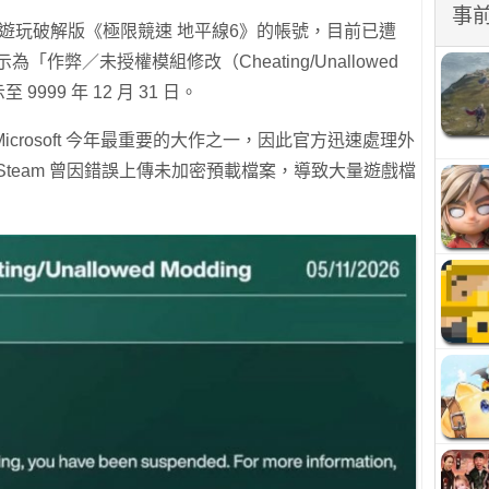
事
，部分遊玩破解版《極限競速 地平線6》的帳號，目前已遭
示為「作弊／未授權模組修改（Cheating/Unallowed
999 年 12 月 31 日。
icrosoft 今年最重要的大作之一，因此官方迅速處理外
Steam 曾因錯誤上傳未加密預載檔案，導致大量遊戲檔