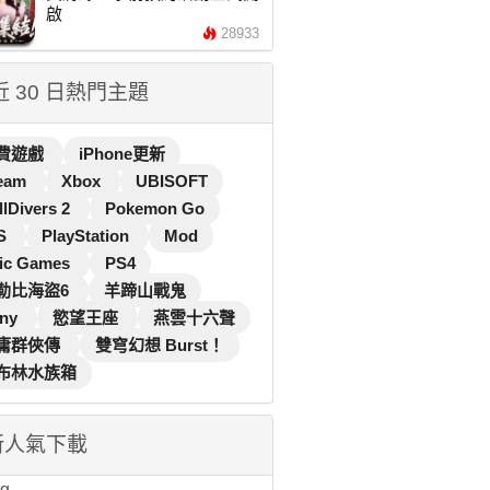
啟
28933
 近 30 日熱門主題
費遊戲
iPhone更新
eam
Xbox
UBISOFT
llDivers 2
Pokemon Go
S
PlayStation
Mod
ic Games
PS4
勒比海盜6
羊蹄山戰鬼
ny
慾望王座
燕雲十六聲
庸群俠傳
雙穹幻想 Burst！
布林水族箱
新人氣下載
...