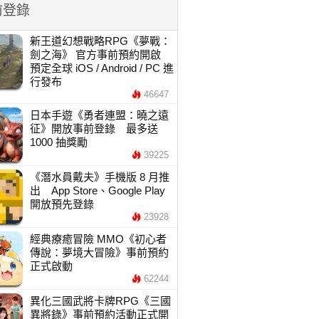
前登錄
新王道幻想戰略RPG《夢戰：
劍之海》 官方事前預約開啟
預定全球 iOS / Android / PC 進
行發布
46647
日本手遊《勇者連盟：曉之遠
征》開放事前登錄 最多送
1000 抽獎勵
39225
《潛水員戴夫》手機版 8 月推
出 App Store、Google Play
開放預先登錄
23928
經典療癒冒險 MMO《初心者
傳說：夢境大冒險》事前預約
正式啟動
62244
異化三國武將卡牌RPG《三國
異將錄》事前預約活動正式開