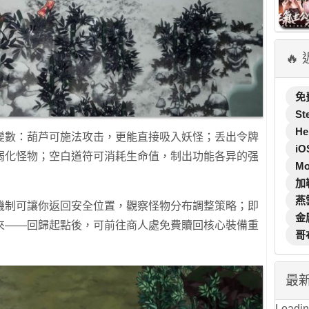
🔥
免
St
He
變數：葫芦可施法攻击，更能直接吸入妖怪；丢出令牌
iO
弱化怪物；空白道符可消耗生命值，制出功能各异的强
M
加
燕
機制可讓你返回安全位置，觀察怪物分布調整策略；即
金
來——回歸起點後，可前往商人處免費贖回核心裝備重
哥
最
Loading