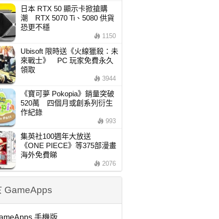
日本 RTX 50 顯示卡掀搶購
潮 RTX 5070 Ti、5080 供貨
恐更不穩
1150
Ubisoft 限時送《火線獵殺：未
來戰士》 PC 玩家免費永久
領取
3944
《寶可夢 Pokopia》銷量突破
520萬 四個月或創系列衍生
作紀錄
993
集英社100週年大放送
《ONE PIECE》等375部漫畫
海外免費睇
2076
 GameApps
ameApps 手機版