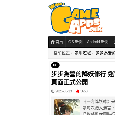
首頁
iOS 新聞
Android 新聞
當前位置
家用遊戲
步步為營的
PC
步步為營的降妖修行 迷宮
頁面正式公開
2026-05-13
3653
《一方降妖錄》是
家每次踏入迷宮
怪物將與你同時