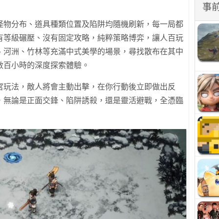
事
怪物分布、道具種類位置及陷阱均隨機刷新，每一局都
有等級碾壓、沒有固定攻略，純粹策略博弈，讓人百玩
、河洲、竹林等充滿中式美學的場景，尋找散布在其中
數百小時的深度探索體驗。
宮玩法，敵人將會主動出擊，在你行動後立即做出反
，無論是正面交鋒、陷阱誘殺，還是靈活避戰，全憑臨