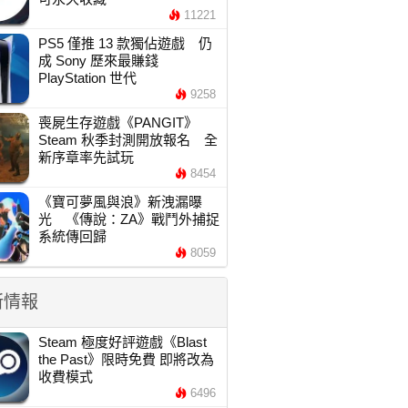
11221
PS5 僅推 13 款獨佔遊戲 仍
成 Sony 歷來最賺錢
PlayStation 世代
9258
喪屍生存遊戲《PANGIT》
Steam 秋季封測開放報名 全
新序章率先試玩
8454
《寶可夢風與浪》新洩漏曝
光 《傳說：ZA》戰鬥外捕捉
系統傳回歸
8059
新情報
Steam 極度好評遊戲《Blast
the Past》限時免費 即將改為
收費模式
6496