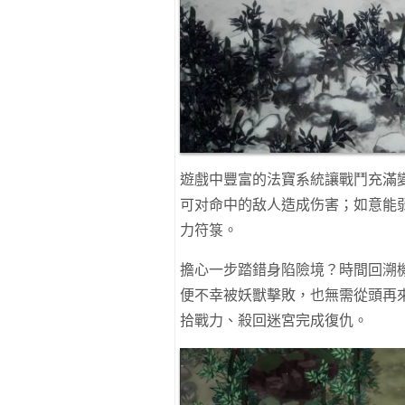
遊戲中豐富的法寶系統讓戰鬥充滿
可对命中的敌人造成伤害；如意能
力符箓。
擔心一步踏錯身陷險境？時間回溯
便不幸被妖獸擊敗，也無需從頭再
拾戰力、殺回迷宮完成復仇。