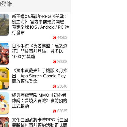
前登錄
新王道幻想戰略RPG《夢戰：
劍之海》 官方事前預約開啟
預定全球 iOS / Android / PC 進
行發布
44293
日本手遊《勇者連盟：曉之遠
征》開放事前登錄 最多送
1000 抽獎勵
39008
《潛水員戴夫》手機版 8 月推
出 App Store、Google Play
開放預先登錄
23646
經典療癒冒險 MMO《初心者
傳說：夢境大冒險》事前預約
正式啟動
62035
異化三國武將卡牌RPG《三國
異將錄》事前預約活動正式開