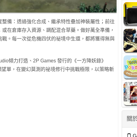
度整備：透過強化合成、繼承特性疊加神裝屬性；前往
；或在倉庫存入資源、調配混合草藥。做好萬全準備，
挑戰。每一次從危機四伏的祕境中生還，都將獲得無與
udio傾力打造、2P Games 發行的《一方降妖錄》
入願望單，在變幻莫測的祕境修行中挑戰極限，以策略斬
關於
G