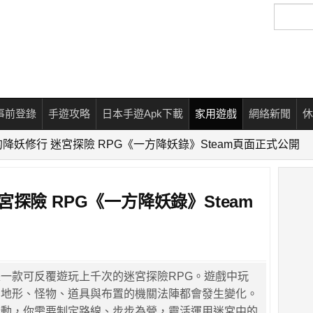
搜
尋
事前登錄
手遊攻略
日本手遊Apk下載
家用遊戲
網絡新聞
休
降妖修行 迷宮探險 RPG《一方降妖錄》Steam頁面正式公開
探險 RPG《一方降妖錄》Steam
一款可反覆遊玩上千次的迷宮探險RPG。遊戲中玩
，地形、怪物、道具與布置的機關法陣都會發生變化。
行動，你需要制定路線、步步為營，靈活運用迷宮中的