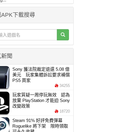
APK下載搜尋
氣新聞
Sony 獲法院裁定退還 5.08 億
美元 玩家集體訴訟要求補償
PS5 買家
34255
玩家質疑一周停玩無效 認為
放棄 PlayStation 才能迫 Sony
改變政策
18720
Steam 91% 好評免費彈幕
Roguelike 將下架 限時領取
可永久收藏