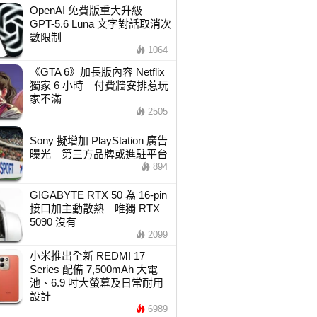
OpenAI 免費版重大升級
GPT-5.6 Luna 文字對話取消次
數限制
1064
《GTA 6》加長版內容 Netflix
獨家 6 小時 付費牆安排惹玩
家不滿
2505
Sony 擬增加 PlayStation 廣告
曝光 第三方品牌或進駐平台
894
GIGABYTE RTX 50 為 16-pin
接口加主動散熱 唯獨 RTX
5090 沒有
2099
小米推出全新 REDMI 17
Series 配備 7,500mAh 大電
池、6.9 吋大螢幕及日常耐用
設計
6989