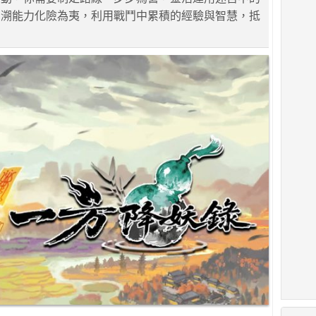
回溯能力化險為夷，利用戰鬥中累積的經驗與智慧，抵
。