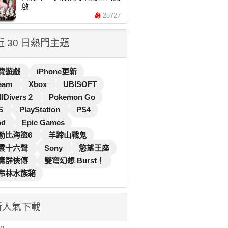
啟
28727
 近 30 日熱門主題
費遊戲
iPhone更新
eam
Xbox
UBISOFT
llDivers 2
Pokemon Go
S
PlayStation
PS4
od
Epic Games
勒比海盜6
羊蹄山戰鬼
雲十六聲
Sony
慾望王座
庸群俠傳
雙穹幻想 Burst！
布林水族箱
新人氣下載
...