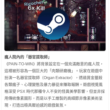
瘋人院內的「器官提取師」
《PAIN-TO-WIN》將背景設定在一個充滿敵意的瘋人院，
這裡被形容為一個巨大的「肉類研磨機」。玩家在遊戲中
扮演一名器官提取師（Organ Extractor），透過賞金獵殺
各類瘋子、心理變態及暴力暴徒來賺取報酬。遊戲視覺風
格深受 PSX 時代那種令人不安的怪異美學影響，但並非採
用傳統像素圖形，而是以手工繪製的高細節非像素美術呈
現，打造出極具壓迫感的遊戲氣氛。