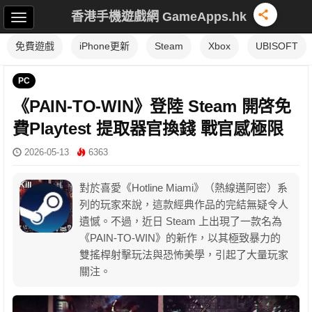
香港手機遊戲網 GameApps.hk
免費遊戲
iPhone更新
Steam
Xbox
UBISOFT
PC
《PAIN-TO-WIN》登陸 Steam 開啓免
費Playtest 提取器官換錢 戰官感極限
2026-05-13
6363
對於喜愛《Hotline Miami》（熱線邁阿密）系
列的玩家來說，這款經典作品的完結無疑令人
遺憾。不過，近日 Steam 上出現了一款名為
《PAIN-TO-WIN》的新作，以其極致暴力的
雙搖桿射擊玩法與恐怖美學，引起了大量玩家
關注。