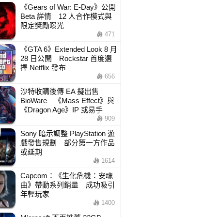
《Gears of War: E-Day》公開
Beta 詳情 12 人合作模式與
限定獎勵曝光
471
《GTA 6》Extended Look 8 月
28 日公開 Rockstar 首度選
擇 Netflix 發布
656
沙特收購後傳 EA 擬出售
BioWare 《Mass Effect》與
《Dragon Age》IP 或易手
909
Sony 暗示調整 PlayStation 遊
戲發售規劃 部分第一方作品
或延期
1614
Capcom：《生化危機：安魂
曲》帶動系列銷量 成功吸引
年輕玩家
1400