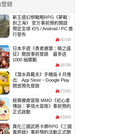
前登錄
新王道幻想戰略RPG《夢戰：
劍之海》 官方事前預約開啟
預定全球 iOS / Android / PC 進
行發布
42168
日本手遊《勇者連盟：曉之遠
征》開放事前登錄 最多送
1000 抽獎勵
38799
《潛水員戴夫》手機版 8 月推
出 App Store、Google Play
開放預先登錄
23350
經典療癒冒險 MMO《初心者
傳說：夢境大冒險》事前預約
正式啟動
61834
異化三國武將卡牌RPG《三國
異將錄》事前預約活動正式開