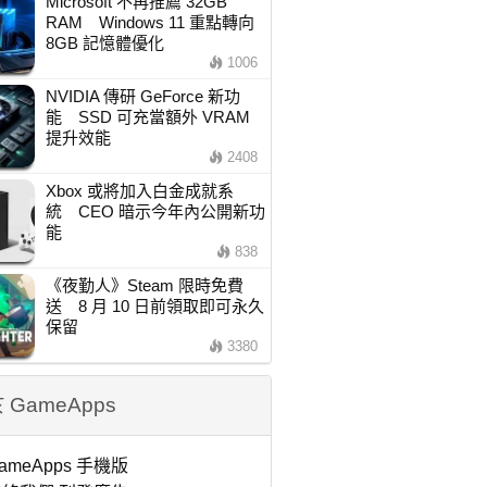
Microsoft 不再推薦 32GB
RAM Windows 11 重點轉向
8GB 記憶體優化
1006
NVIDIA 傳研 GeForce 新功
能 SSD 可充當額外 VRAM
提升效能
2408
Xbox 或將加入白金成就系
統 CEO 暗示今年內公開新功
能
838
《夜勤人》Steam 限時免費
送 8 月 10 日前領取即可永久
保留
3380
 GameApps
ameApps 手機版