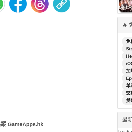
🔥
免
St
He
iO
加
Ep
羊
慾
雙
最
蹤 GameApps.hk
Loading