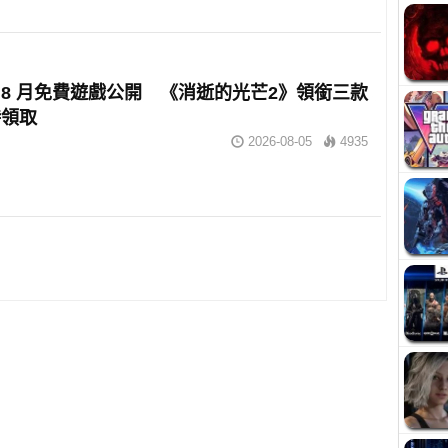
lus 8 月免費遊戲公開 《消逝的光芒2》領銜三款
時領取
2026-08-05
4935