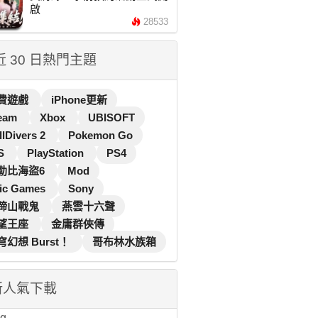
啟
28533
 近 30 日熱門主題
費遊戲
iPhone更新
eam
Xbox
UBISOFT
llDivers 2
Pokemon Go
S
PlayStation
PS4
勒比海盜6
Mod
ic Games
Sony
蹄山戰鬼
燕雲十六聲
望王座
金庸群俠傳
穹幻想 Burst！
哥布林水族箱
新人氣下載
...