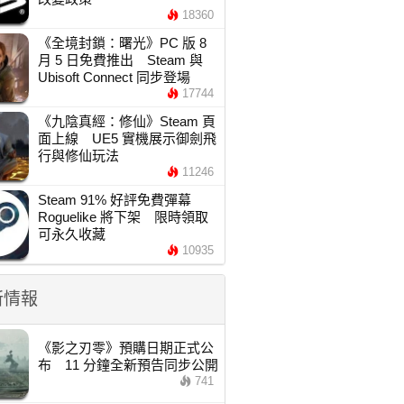
18360
《全境封鎖：曙光》PC 版 8
月 5 日免費推出 Steam 與
Ubisoft Connect 同步登場
17744
《九陰真經：修仙》Steam 頁
面上線 UE5 實機展示御劍飛
行與修仙玩法
11246
Steam 91% 好評免費彈幕
Roguelike 將下架 限時領取
可永久收藏
10935
新情報
《影之刃零》預購日期正式公
布 11 分鐘全新預告同步公開
741