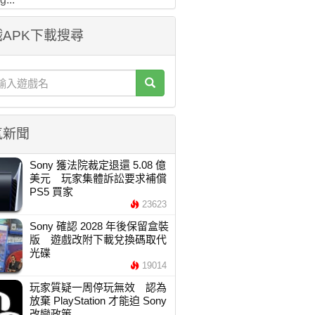
APK下載搜尋
氣新聞
Sony 獲法院裁定退還 5.08 億
美元 玩家集體訴訟要求補償
PS5 買家
23623
Sony 確認 2028 年後保留盒裝
版 遊戲改附下載兌換碼取代
光碟
19014
玩家質疑一周停玩無效 認為
放棄 PlayStation 才能迫 Sony
改變政策