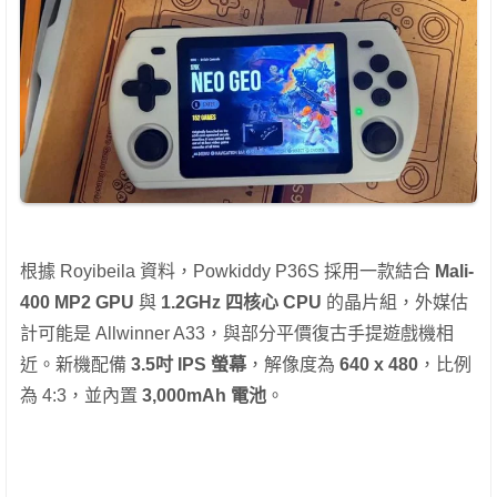
根據 Royibeila 資料，Powkiddy P36S 採用一款結合
Mali-
400 MP2 GPU
與
1.2GHz 四核心 CPU
的晶片組，外媒估
計可能是 Allwinner A33，與部分平價復古手提遊戲機相
近。新機配備
3.5吋 IPS 螢幕
，解像度為
640 x 480
，比例
為 4:3，並內置
3,000mAh 電池
。