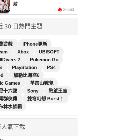
啟
28563
 近 30 日熱門主題
費遊戲
iPhone更新
eam
Xbox
UBISOFT
llDivers 2
Pokemon Go
S
PlayStation
PS4
od
加勒比海盜6
ic Games
羊蹄山戰鬼
雲十六聲
Sony
慾望王座
庸群俠傳
雙穹幻想 Burst！
布林水族箱
新人氣下載
...