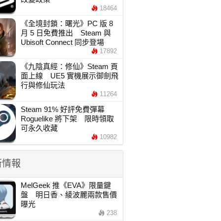
18464
《全境封鎖：曙光》PC 版 8
月 5 日免費推出 Steam 與
Ubisoft Connect 同步登場
17892
《九陰真經：修仙》Steam 頁
面上線 UE5 實機展示御劍飛
行與修仙玩法
11264
Steam 91% 好評免費彈幕
Roguelike 將下架 限時領取
可永久收藏
10982
新情報
MelGeek 推《EVA》限量鍵
盤 明日香、綾波麗兩款售價
曝光
238