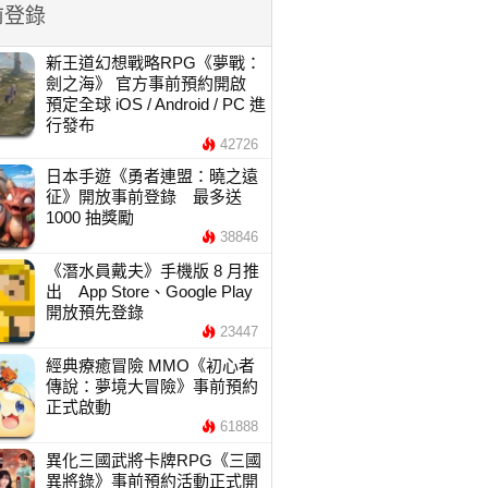
前登錄
新王道幻想戰略RPG《夢戰：
劍之海》 官方事前預約開啟
預定全球 iOS / Android / PC 進
行發布
42726
日本手遊《勇者連盟：曉之遠
征》開放事前登錄 最多送
1000 抽獎勵
38846
《潛水員戴夫》手機版 8 月推
出 App Store、Google Play
開放預先登錄
23447
經典療癒冒險 MMO《初心者
傳說：夢境大冒險》事前預約
正式啟動
61888
異化三國武將卡牌RPG《三國
異將錄》事前預約活動正式開