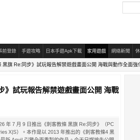
搜
尋
事前登錄
手遊攻略
日本手遊Apk下載
家用遊戲
網絡新聞
休
 黑旗 Re:同步》試玩報告解禁遊戲畫面公開 海戰與動作全面強
:同步》試玩報告解禁遊戲畫面公開 海戰
 2026 年 7 月 9 日推出《刺客教條 黑旗 Re:同步》（PC
eries X|S）。本作是以 2013 年推出的《刺客教條4 黑
新 Anvil 引擎全面重製的作品。今天日媒搶先公開