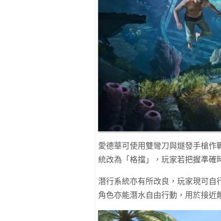
愛德華可使用雙彎刀與燧發手槍作
統改為「格擋」，玩家若把握準確
潛行系統亦有所改良，玩家現可自
角色亦能潛水自由行動，用於接近