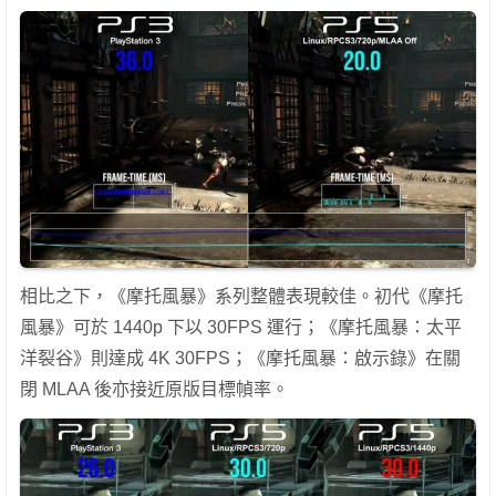
相比之下，《摩托風暴》系列整體表現較佳。初代《摩托
風暴》可於 1440p 下以 30FPS 運行；《摩托風暴：太平
洋裂谷》則達成 4K 30FPS；《摩托風暴：啟示錄》在關
閉 MLAA 後亦接近原版目標幀率。