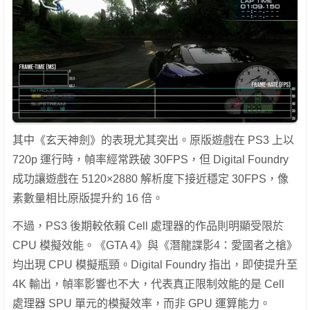
其中《玄天神劍》的表現尤其突出。原版遊戲在 PS3 上以
720p 運行時，幀率經常跌破 30FPS，但 Digital Foundry
成功讓遊戲在 5120×2880 解析度下接近穩定 30FPS，像
素數量相比原版提升約 16 倍。
不過，PS3 後期較依賴 Cell 處理器的作品則明顯受限於
CPU 模擬效能。《GTA 4》與《潛龍諜影4：愛國者之槍》
均出現 CPU 模擬瓶頸。Digital Foundry 指出，即使提升至
4K 輸出，幀率影響也不大，代表真正限制效能的是 Cell
處理器 SPU 單元的模擬效率，而非 GPU 運算能力。