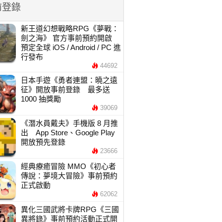
前登錄
新王道幻想戰略RPG《夢戰：
劍之海》 官方事前預約開啟
預定全球 iOS / Android / PC 進
行發布
44692
日本手遊《勇者連盟：曉之遠
征》開放事前登錄 最多送
1000 抽獎勵
39069
《潛水員戴夫》手機版 8 月推
出 App Store、Google Play
開放預先登錄
23666
經典療癒冒險 MMO《初心者
傳說：夢境大冒險》事前預約
正式啟動
62062
異化三國武將卡牌RPG《三國
異將錄》事前預約活動正式開