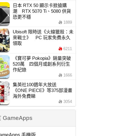
日本 RTX 50 顯示卡掀搶購
潮 RTX 5070 Ti、5080 供貨
恐更不穩
1889
Ubisoft 限時送《火線獵殺：未
來戰士》 PC 玩家免費永久
領取
6211
《寶可夢 Pokopia》銷量突破
520萬 四個月或創系列衍生
作紀錄
1666
集英社100週年大放送
《ONE PIECE》等375部漫畫
海外免費睇
3054
 GameApps
ameApps 手機版