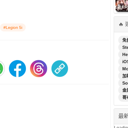
🔥
#Legion 5i
免
St
He
iO
M
加
So
金
哥
最
Loading