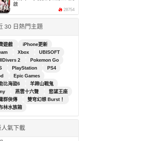
啟
28754
 近 30 日熱門主題
費遊戲
iPhone更新
eam
Xbox
UBISOFT
llDivers 2
Pokemon Go
S
PlayStation
PS4
od
Epic Games
勒比海盜6
羊蹄山戰鬼
ny
燕雲十六聲
慾望王座
庸群俠傳
雙穹幻想 Burst！
布林水族箱
新人氣下載
...