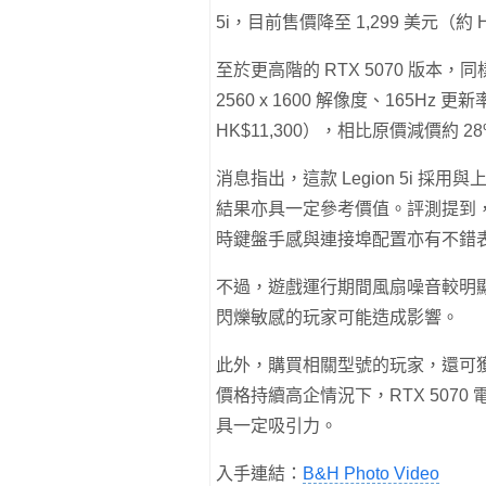
5i，目前售價降至 1,299 美元（約 H
至於更高階的 RTX 5070 版本，同樣
2560 x 1600 解像度、165Hz 
HK$11,300），相比原價減價約 2
消息指出，這款 Legion 5i 採
結果亦具一定參考價值。評測提到，
時鍵盤手感與連接埠配置亦有不錯
不過，遊戲運行期間風扇噪音較明顯，
閃爍敏感的玩家可能造成影響。
此外，購買相關型號的玩家，還可獲贈《0
價格持續高企情況下，RTX 5070 
具一定吸引力。
入手連結：
B&H Photo Video