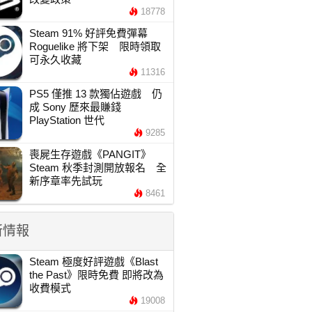
18778
Steam 91% 好評免費彈幕
Roguelike 將下架 限時領取
可永久收藏
11316
PS5 僅推 13 款獨佔遊戲 仍
成 Sony 歷來最賺錢
PlayStation 世代
9285
喪屍生存遊戲《PANGIT》
Steam 秋季封測開放報名 全
新序章率先試玩
8461
新情報
Steam 極度好評遊戲《Blast
the Past》限時免費 即將改為
收費模式
19008