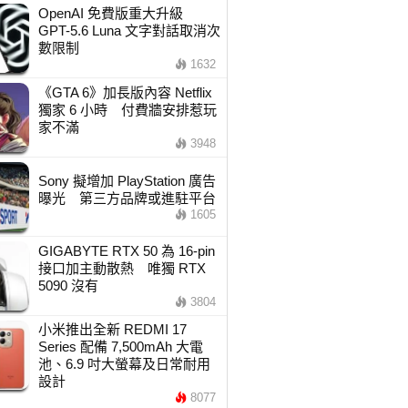
OpenAI 免費版重大升級
GPT-5.6 Luna 文字對話取消次
數限制
1632
《GTA 6》加長版內容 Netflix
獨家 6 小時 付費牆安排惹玩
家不滿
3948
Sony 擬增加 PlayStation 廣告
曝光 第三方品牌或進駐平台
1605
GIGABYTE RTX 50 為 16-pin
接口加主動散熱 唯獨 RTX
5090 沒有
3804
小米推出全新 REDMI 17
Series 配備 7,500mAh 大電
池、6.9 吋大螢幕及日常耐用
設計
8077