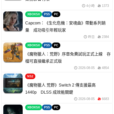
4小時
1373
XBOXSX
PS5
PC
Capcom：《生化危機：安魂曲》帶動系列銷
量 成功吸引年輕玩家
昨日
2384
XBOXSX
PS5
PC
《魔物獵人：荒野》序章免費試玩正式上線 存
檔可直接繼承正式版
2026-08-05
4854
NS2
《魔物獵人 荒野》Switch 2 傳支援最高
1440p DLSS 成效能關鍵
2026-08-05
6683
XBOXSX
PS5
PC