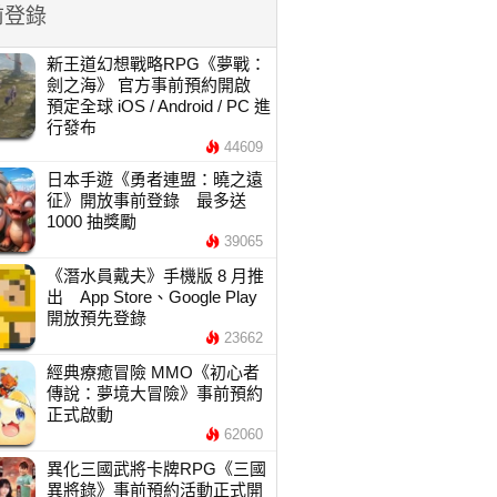
前登錄
新王道幻想戰略RPG《夢戰：
劍之海》 官方事前預約開啟
預定全球 iOS / Android / PC 進
行發布
44609
日本手遊《勇者連盟：曉之遠
征》開放事前登錄 最多送
1000 抽獎勵
39065
《潛水員戴夫》手機版 8 月推
出 App Store、Google Play
開放預先登錄
23662
經典療癒冒險 MMO《初心者
傳說：夢境大冒險》事前預約
正式啟動
62060
異化三國武將卡牌RPG《三國
異將錄》事前預約活動正式開