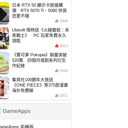
日本 RTX 50 顯示卡掀搶購
潮 RTX 5070 Ti、5080 供貨
恐更不穩
1844
Ubisoft 限時送《火線獵殺：未
來戰士》 PC 玩家免費永久
領取
6013
《寶可夢 Pokopia》銷量突破
520萬 四個月或創系列衍生
作紀錄
1654
集英社100週年大放送
《ONE PIECE》等375部漫畫
海外免費睇
2971
 GameApps
ameApps 手機版