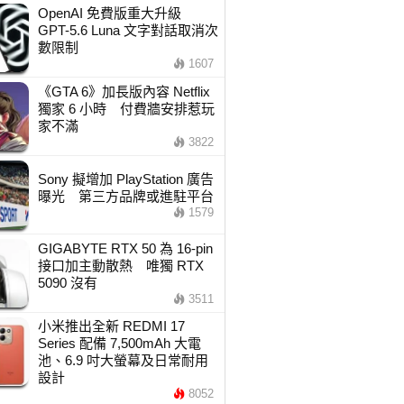
OpenAI 免費版重大升級
GPT-5.6 Luna 文字對話取消次
數限制
1607
《GTA 6》加長版內容 Netflix
獨家 6 小時 付費牆安排惹玩
家不滿
3822
Sony 擬增加 PlayStation 廣告
曝光 第三方品牌或進駐平台
1579
GIGABYTE RTX 50 為 16-pin
接口加主動散熱 唯獨 RTX
5090 沒有
3511
小米推出全新 REDMI 17
Series 配備 7,500mAh 大電
池、6.9 吋大螢幕及日常耐用
設計
8052