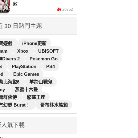
啟
28752
 近 30 日熱門主題
費遊戲
iPhone更新
eam
Xbox
UBISOFT
llDivers 2
Pokemon Go
S
PlayStation
PS4
od
Epic Games
勒比海盜6
羊蹄山戰鬼
ny
燕雲十六聲
庸群俠傳
慾望王座
穹幻想 Burst！
哥布林水族箱
新人氣下載
...