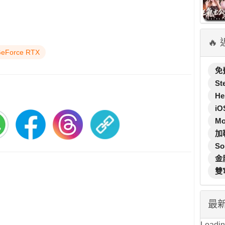
🔥
eForce RTX
免
St
He
iO
M
加
So
金
雙
最
Loading