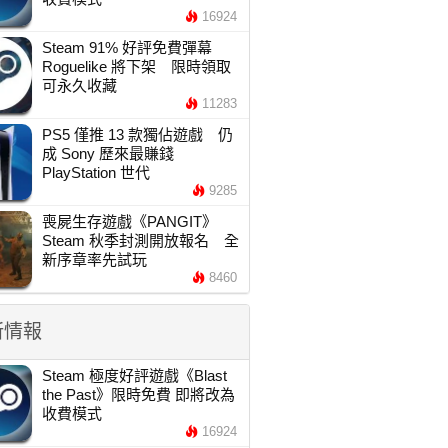
16924
Steam 91% 好評免費彈幕
Roguelike 將下架 限時領取
可永久收藏
11283
PS5 僅推 13 款獨佔遊戲 仍
成 Sony 歷來最賺錢
PlayStation 世代
9285
喪屍生存遊戲《PANGIT》
Steam 秋季封測開放報名 全
新序章率先試玩
8460
新情報
Steam 極度好評遊戲《Blast
the Past》限時免費 即將改為
收費模式
16924