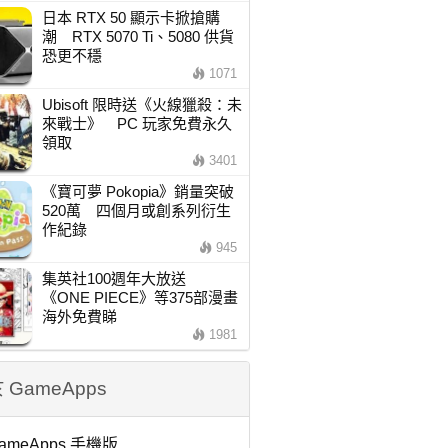
日本 RTX 50 顯示卡掀搶購
潮 RTX 5070 Ti、5080 供貨
恐更不穩
1071
Ubisoft 限時送《火線獵殺：未
來戰士》 PC 玩家免費永久
領取
3401
《寶可夢 Pokopia》銷量突破
520萬 四個月或創系列衍生
作紀錄
945
集英社100週年大放送
《ONE PIECE》等375部漫畫
海外免費睇
1981
 GameApps
ameApps 手機版