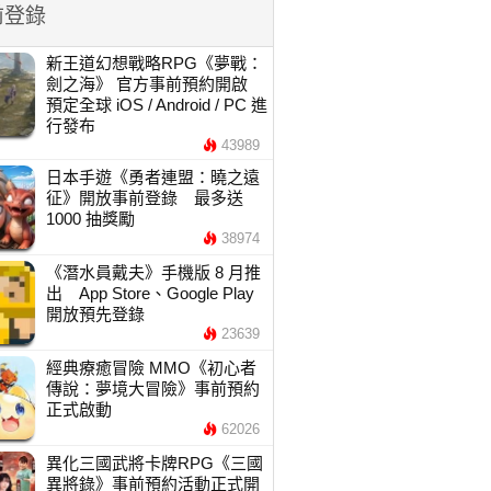
前登錄
新王道幻想戰略RPG《夢戰：
劍之海》 官方事前預約開啟
預定全球 iOS / Android / PC 進
行發布
43989
日本手遊《勇者連盟：曉之遠
征》開放事前登錄 最多送
1000 抽獎勵
38974
《潛水員戴夫》手機版 8 月推
出 App Store、Google Play
開放預先登錄
23639
經典療癒冒險 MMO《初心者
傳說：夢境大冒險》事前預約
正式啟動
62026
異化三國武將卡牌RPG《三國
異將錄》事前預約活動正式開