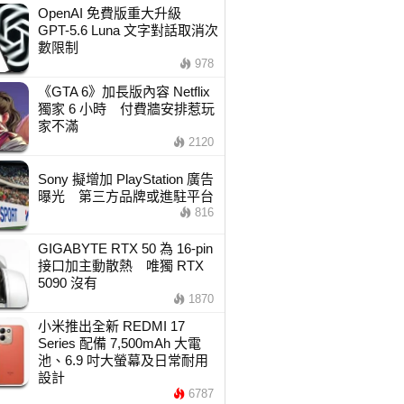
OpenAI 免費版重大升級
GPT-5.6 Luna 文字對話取消次
數限制
978
《GTA 6》加長版內容 Netflix
獨家 6 小時 付費牆安排惹玩
家不滿
2120
Sony 擬增加 PlayStation 廣告
曝光 第三方品牌或進駐平台
816
GIGABYTE RTX 50 為 16-pin
接口加主動散熱 唯獨 RTX
5090 沒有
1870
小米推出全新 REDMI 17
Series 配備 7,500mAh 大電
池、6.9 吋大螢幕及日常耐用
設計
6787