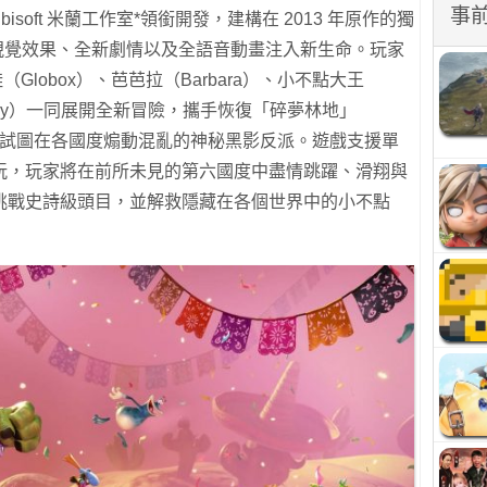
事
Ubisoft 米蘭工作室*領銜開發，建構在 2013 年原作的獨
 視覺效果、全新劇情以及全語音動畫注入新生命。玩家
Globox）、芭芭拉（Barbara）、小不點大王
Murphy）一同展開全新冒險，攜手恢復「碎夢林地」
和平，對抗試圖在各國度煽動混亂的神秘黑影反派。遊戲支援單
玩，玩家將在前所未見的第六國度中盡情跳躍、滑翔與
挑戰史詩級頭目，並解救隱藏在各個世界中的小不點