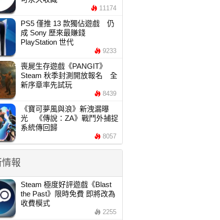
11174
PS5 僅推 13 款獨佔遊戲 仍
成 Sony 歷來最賺錢
PlayStation 世代
9233
喪屍生存遊戲《PANGIT》
Steam 秋季封測開放報名 全
新序章率先試玩
8439
《寶可夢風與浪》新洩漏曝
光 《傳說：ZA》戰鬥外捕捉
系統傳回歸
8057
新情報
Steam 極度好評遊戲《Blast
the Past》限時免費 即將改為
收費模式
2255