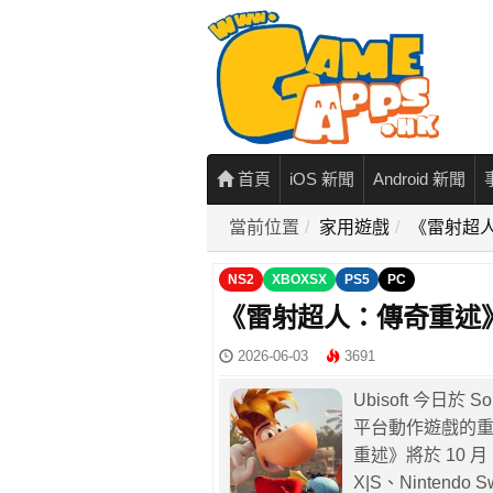
首頁
iOS 新聞
Android 新聞
當前位置
家用遊戲
《雷射超人
NS2
XBOXSX
PS5
PC
《雷射超人：傳奇重述》將
2026-06-03
3691
Ubisoft 今日於
平台動作遊戲的
重述》將於 10 月 1 日
X|S、Nintendo 