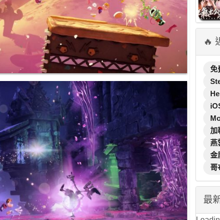
🔥
免
St
He
iO
M
加
燕
金
哥
最
Loading