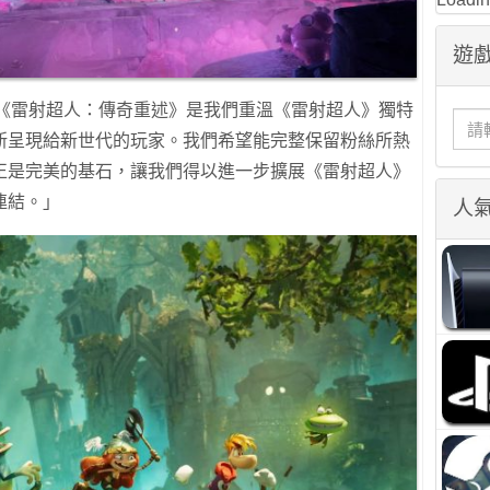
遊戲
表示：「《雷射超人：傳奇重述》是我們重溫《雷射超人》獨特
新呈現給新世代的玩家。我們希望能完整保留粉絲所熱
正是完美的基石，讓我們得以進一步擴展《雷射超人》
連結。」
人