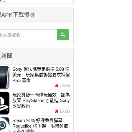
APK下載搜尋
氣新聞
Sony 獲法院裁定退還 5.08 億
美元 玩家集體訴訟要求補償
PS5 買家
33850
玩家質疑一周停玩無效 認為
放棄 PlayStation 才能迫 Sony
改變政策
18683
Steam 91% 好評免費彈幕
Roguelike 將下架 限時領取
可永久收藏