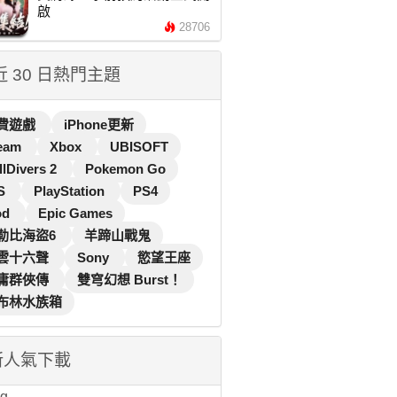
啟
28706
 近 30 日熱門主題
費遊戲
iPhone更新
eam
Xbox
UBISOFT
llDivers 2
Pokemon Go
S
PlayStation
PS4
od
Epic Games
勒比海盜6
羊蹄山戰鬼
雲十六聲
Sony
慾望王座
庸群俠傳
雙穹幻想 Burst！
布林水族箱
新人氣下載
...