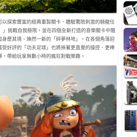
可以探索豐富的經典重製關卡、體驗驚險刺激的騎龍任
rials）」挑戰自我極限，並在四個全新打造的音樂關卡中隨
加身歷其境、煥然一新的「碎夢林地」，在各個角落迎
廣受好評的「功夫足球」也將挾著更直覺的操控、更棒
歸，帶給玩家無數小時的瘋狂對戰樂趣。