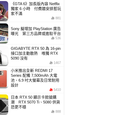
《GTA 6》加長版內容 Netflix
獨家 6 小時 付費牆安排惹玩
家不滿
881
Sony 擬增加 PlayStation 廣告
曝光 第三方品牌或進駐平台
536
GIGABYTE RTX 50 為 16-pin
接口加主動散熱 唯獨 RTX
5090 沒有
1467
小米推出全新 REDMI 17
Series 配備 7,500mAh 大電
池、6.9 吋大螢幕及日常耐用
設計
5410
日本 RTX 50 顯示卡掀搶購
潮 RTX 5070 Ti、5080 供貨
恐更不穩
888