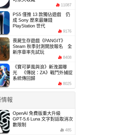
11087
PS5 僅推 13 款獨佔遊戲 仍
成 Sony 歷來最賺錢
PlayStation 世代
9176
喪屍生存遊戲《PANGIT》
Steam 秋季封測開放報名 全
新序章率先試玩
8408
《寶可夢風與浪》新洩漏曝
光 《傳說：ZA》戰鬥外捕捉
系統傳回歸
8025
新情報
OpenAI 免費版重大升級
GPT-5.6 Luna 文字對話取消次
數限制
485