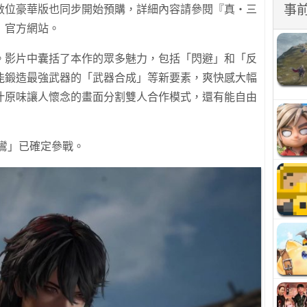
事
數位豪華版也同步開始預購，詳細內容請參閱『真・三
red』官方網站。
。影片中囊括了本作的眾多魅力，包括「閃避」和「反
能鍛造最強武器的「武器合成」等新要素，爽快感大幅
汁原味讓人懷念的畫面分割雙人合作模式，還有能自由
紫鸞」已確定參戰。