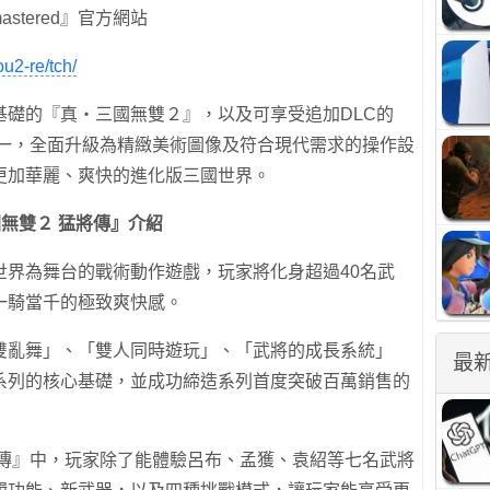
astered』官方網站
u2-re/tch/
基礎的『真・三國無雙２』，以及可享受追加DLC的
為一，全面升級為精緻美術圖像及符合現代需求的操作設
更加華麗、爽快的進化版三國世界。
無雙２ 猛將傳』介紹
世界為舞台的戰術動作遊戲，玩家將化身超過40名武
一騎當千的極致爽快感。
雙亂舞」、「雙人同時遊玩」、「武將的成長系統」
最
系列的核心基礎，並成功締造系列首度突破百萬銷售的
將傳』中，玩家除了能體驗呂布、孟獲、袁紹等七名武將