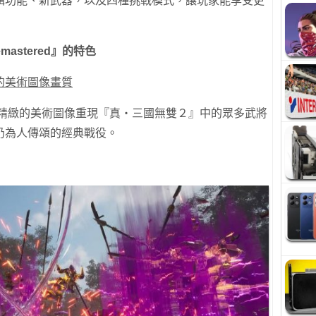
輯功能、新武器，以及四種挑戰模式，讓玩家能享受更
mastered』的特色
的美術圖像畫質
5，本作以精緻的美術圖像重現『真・三國無雙２』中的眾多武將
仍為人傳頌的經典戰役。