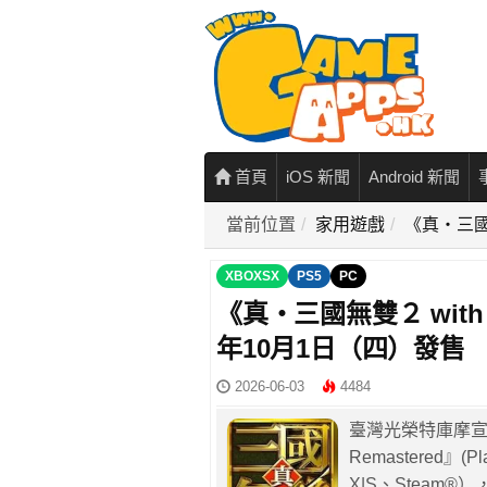
首頁
iOS 新聞
Android 新聞
當前位置
家用遊戲
《真・三國無
XBOXSX
PS5
PC
《真・三國無雙２ with 
年10月1日（四）發售
2026-06-03
4484
臺灣光榮特庫摩宣
Remastered』(Pl
X|S、Steam