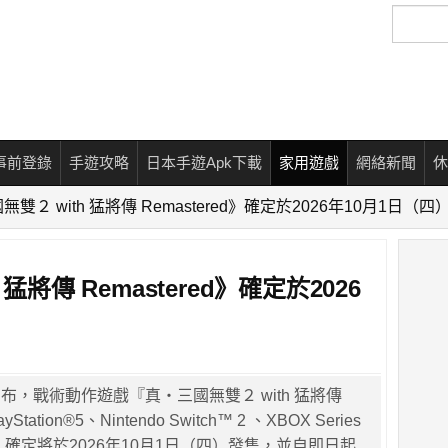
搜
尋
事前登錄
手遊攻略
日本手遊Apk下載
家用遊戲
網絡新聞
休
雙２ with 猛將傳 Remastered》確定於2026年10月1日（四
猛將傳 Remastered》確定於2026
布，戰術動作遊戲『真・三國無雙２ with 猛將傳
ayStation®5、Nintendo Switch™ 2 、XBOX Series
®），確定將於2026年10月1日（四）發售，並自即日起