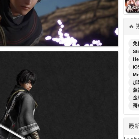
🔥
免
St
He
iO
M
加
燕
金
哥
最
Loading