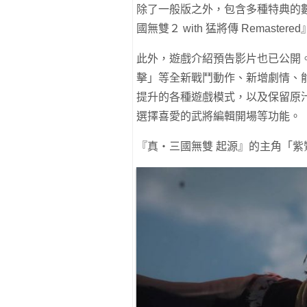
除了一般版之外，包含多種特典的
國無雙２ with 猛將傳 Remaste
此外，遊戲介紹預告影片也已公開
擊」等全新戰鬥動作、新增劇情、
提升的各種遊戲模式，以及保留原
選擇喜愛的武將編輯開場等功能。
『真・三國無雙 起源』的主角「