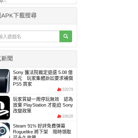
APK下載搜尋
氣新聞
Sony 獲法院裁定退還 5.08 億
美元 玩家集體訴訟要求補償
PS5 買家
32079
玩家質疑一周停玩無效 認為
放棄 PlayStation 才能迫 Sony
改變政策
18628
Steam 91% 好評免費彈幕
Roguelike 將下架 限時領取
可永久收藏