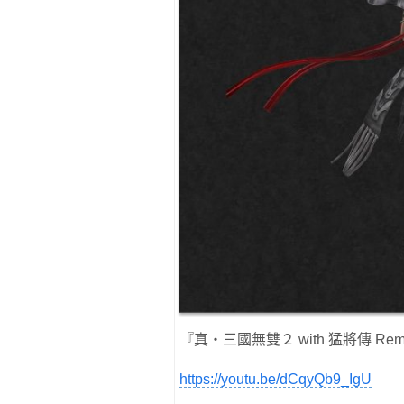
『真・三國無雙２ with 猛將傳 Re
https://youtu.be/dCqyQb9_IgU