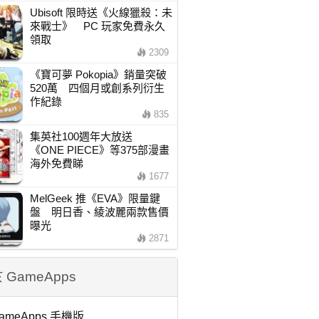
Ubisoft 限時送《火線獵殺：未
來戰士》 PC 玩家免費永久
領取
2309
《寶可夢 Pokopia》銷量突破
520萬 四個月或創系列衍生
作紀錄
835
集英社100週年大放送
《ONE PIECE》等375部漫畫
海外免費睇
1677
MelGeek 推《EVA》限量鍵
盤 明日香、綾波麗兩款售價
曝光
2871
 GameApps
ameApps 手機版