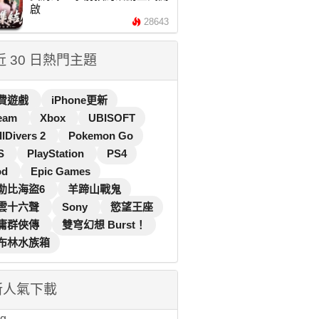
啟
28643
 近 30 日熱門主題
費遊戲
iPhone更新
eam
Xbox
UBISOFT
llDivers 2
Pokemon Go
S
PlayStation
PS4
od
Epic Games
勒比海盜6
羊蹄山戰鬼
雲十六聲
Sony
慾望王座
庸群俠傳
雙穹幻想 Burst！
布林水族箱
新人氣下載
...