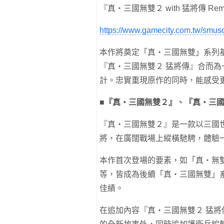
『真・三國無雙２ with 猛將傳 Rem
https://www.gamecity.com.tw/smuso
本作將奠定「真・三國無雙」系列
『真・三國無雙２ 猛將傳』合而
計。忠實重現原作的同時，能感受
■『真・三國無雙２』、『真・三國
『真・三國無雙２』是一款以三國
將，在廣闊戰場上縱橫馳騁，體驗
本作首次登場的要素，如「真・無
等，皆成為後續「真・三國無雙」
佳績。
在追加內容『真・三國無雙２ 猛