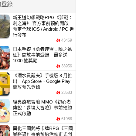
前登錄
新王道幻想戰略RPG《夢戰：
劍之海》 官方事前預約開啟
預定全球 iOS / Android / PC 進
行發布
43469
日本手遊《勇者連盟：曉之遠
征》開放事前登錄 最多送
1000 抽獎勵
38956
《潛水員戴夫》手機版 8 月推
出 App Store、Google Play
開放預先登錄
23583
經典療癒冒險 MMO《初心者
傳說：夢境大冒險》事前預約
正式啟動
61986
異化三國武將卡牌RPG《三國
異將錄》事前預約活動正式開