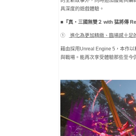
的全新故事外，同時追加護衛兵編
具深度的遊戲體驗。
■『真・三國無雙２ with 猛將傳 Re
①
進化為更加精緻、臨場感十足
藉由採用Unreal Engine 
與戰場。能再次享受體驗那些至今