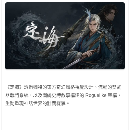
《定海》透過獨特的東方奇幻風格視覺設計、流暢的雙武
器戰鬥系統，以及圍繞史詩敘事構建的 Roguelike 架構，
生動重現神話世界的壯闊樣貌。