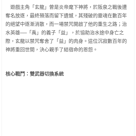
遊戲主角「玄龍」曾是炎帝麾下神將，於阪泉之戰後遭
奪名放逐，最終殞落而留下遺憾，其殘破的靈魂在數百年
的絕望中逐漸消散，而一場禁咒開啟了他的重生之路；治
水英雄──「禹」的義子「益」，於協助治水途中身亡之
際，玄龍以禁咒奪舍了「益」的肉身。這位沉寂數百年的
神將重回世間，決心親手了結宿命的恩怨。
核心戰鬥：雙武器切換系統