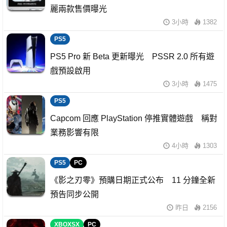
麗兩款售價曝光
3小時
1382
PS5
PS5 Pro 新 Beta 更新曝光 PSSR 2.0 所有遊
戲預設啟用
3小時
1475
PS5
Capcom 回應 PlayStation 停推實體遊戲 稱對
業務影響有限
4小時
1303
PS5
PC
《影之刃零》預購日期正式公布 11 分鐘全新
預告同步公開
昨日
2156
XBOXSX
PC