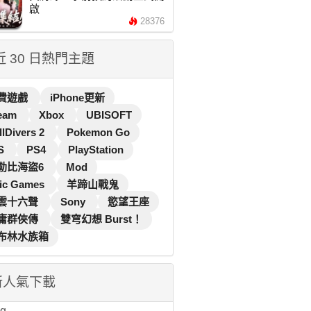
啟
28376
 近 30 日熱門主題
費遊戲
iPhone更新
eam
Xbox
UBISOFT
llDivers 2
Pokemon Go
S
PS4
PlayStation
勒比海盜6
Mod
ic Games
羊蹄山戰鬼
雲十六聲
Sony
慾望王座
庸群俠傳
雙穹幻想 Burst！
布林水族箱
新人氣下載
...