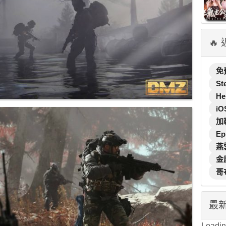
🔥
免
St
He
iO
加
Ep
燕
金
哥
最
Loading