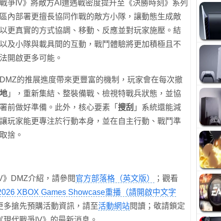
戰爭IV》將敵方AI遭遇戰密度提升至《決勝時刻》系列
區內部署更擅長協同作戰的敵方小隊，讓動態生成敵
以更真實的方式協調、移動、反應並對玩家施壓。結
以及小隊與載具間的互動，戰鬥體驗將更加積極且不
法開啟更多可能。
DMZ的推展進度帶來更豐富的機制，玩家會在每次撤
地
」，重新集結、整裝備戰、檢視特戰兵狀態，並協
署前做好準備。此外，核心要素「
搜刮
」系統還能減
讓玩家能更專注於行動本身，並在自主行動、戰鬥準
取捨。
V》DMZ介紹，請參閱
官方部落格（英文版）
；觀看
2026 XBOX Games Showcase重播（請開啟中文字
；更多搶先預購活動資訊，請至
活動網站
閱讀；敬請鎖定
《現代戰爭IV》的最新消息。