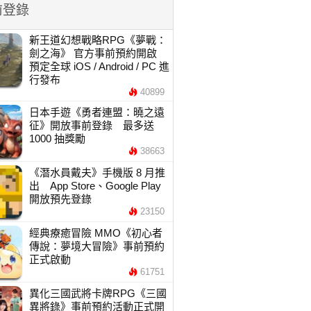
前登錄
新王道幻想戰略RPG《夢戰：
劍之海》 官方事前預約開啟
預定全球 iOS / Android / PC 進
行發布
40899
日本手遊《勇者連盟：曉之遠
征》開放事前登錄 最多送
1000 抽獎勵
38663
《潛水員戴夫》手機版 8 月推
出 App Store、Google Play
開放預先登錄
23150
經典療癒冒險 MMO《初心者
傳說：夢境大冒險》事前預約
正式啟動
61751
異化三國武將卡牌RPG《三國
異將錄》事前預約活動正式開