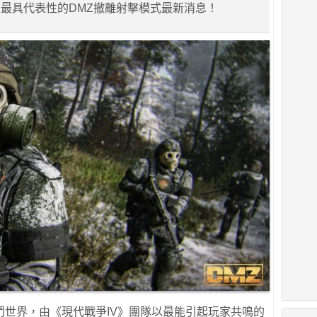
最具代表性的DMZ撤離射擊模式最新消息！
鬥世界，由《現代戰爭IV》團隊以最能引起玩家共鳴的