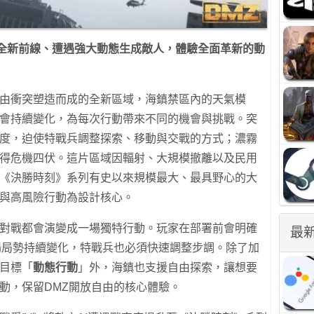
全新前線、遭遇強大動態生成敵人，體驗全面革新的動
由衝突塑造而成的全新區域，海鎮禁區內的天氣模
會持續變化，為每次行動帶來不同的機會與挑戰。突
度，迫使特戰兵調整探索、移動與交戰的方式；濃霧
得危機四伏。這片區域因輻射、大規模撤離以及民用
《決勝時刻》系列有史以來規模最大、最具野心的大
與高風險行動為設計核心。
對戰都會演變成一場獨特行動。玩家在部署前會明確
最
場局勢持續變化，特戰兵也必須快速調整步調。除了加
目標「
動態行動
」外，海鎮也支援自由探索，讓想要
動，保留DMZ開放自由的核心體驗。