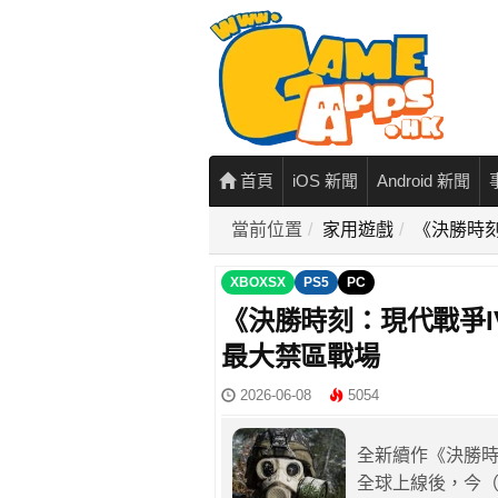
首頁
iOS 新聞
Android 新聞
當前位置
家用遊戲
《決勝時刻
XBOXSX
PS5
PC
《決勝時刻：現代戰爭I
最大禁區戰場
2026-06-08
5054
全新續作《決勝時
全球上線後，今（8）