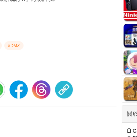
#DMZ
關於
G