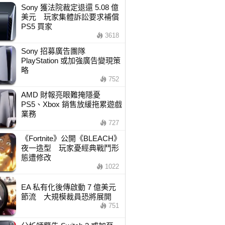
Sony 獲法院裁定退還 5.08 億
美元 玩家集體訴訟要求補償
PS5 買家
3618
Sony 招募廣告團隊
PlayStation 或加強廣告變現策
略
752
AMD 財報亮眼難掩隱憂
PS5、Xbox 銷售放緩拖累遊戲
業務
727
《Fortnite》公開《BLEACH》
夜一造型 玩家憂經典戰鬥形
態遭修改
1022
EA 私有化後傳啟動 7 億美元
節流 大規模裁員恐將展開
751