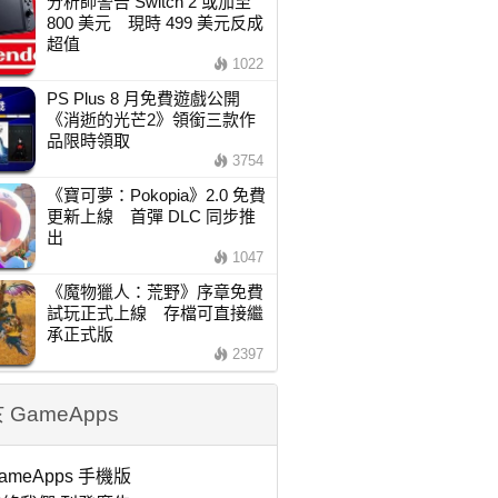
分析師警告 Switch 2 或加至
800 美元 現時 499 美元反成
超值
1022
PS Plus 8 月免費遊戲公開
《消逝的光芒2》領銜三款作
品限時領取
3754
《寶可夢：Pokopia》2.0 免費
更新上線 首彈 DLC 同步推
出
1047
《魔物獵人：荒野》序章免費
試玩正式上線 存檔可直接繼
承正式版
2397
 GameApps
ameApps 手機版