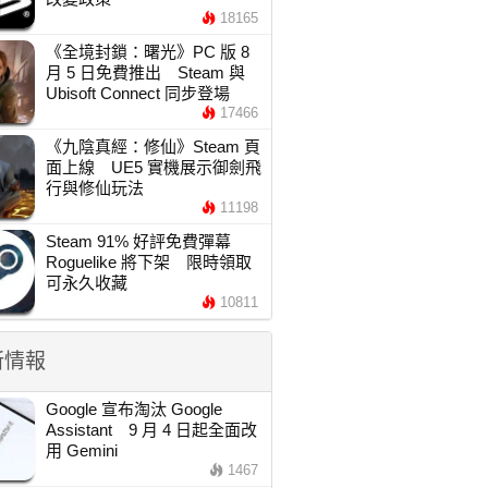
18165
《全境封鎖：曙光》PC 版 8
月 5 日免費推出 Steam 與
Ubisoft Connect 同步登場
17466
《九陰真經：修仙》Steam 頁
面上線 UE5 實機展示御劍飛
行與修仙玩法
11198
Steam 91% 好評免費彈幕
Roguelike 將下架 限時領取
可永久收藏
10811
新情報
Google 宣布淘汰 Google
Assistant 9 月 4 日起全面改
用 Gemini
1467