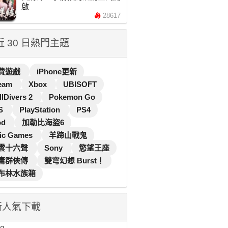
啟
28617
 近 30 日熱門主題
費遊戲
iPhone更新
eam
Xbox
UBISOFT
llDivers 2
Pokemon Go
S
PlayStation
PS4
od
加勒比海盜6
ic Games
羊蹄山戰鬼
雲十六聲
Sony
慾望王座
庸群俠傳
雙穹幻想 Burst！
布林水族箱
新人氣下載
...