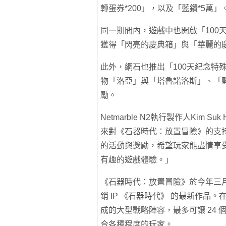
轉蛋券*200」，以及「藍鑽*5萬」
同一期間內，遊戲中也開啟「100
獲得「閃亮的慶典箱」與「華麗的
此外，網石也推出「100天紀念特
物「洛亞」與「塔魯諾洛斯」、「藍鑽
勵。
Netmarble N2執行製作人Kim
來對《石器時代：放置冒險》的支
的活動與獎勵，希望玩家能盡情享
有趣的遊戲體驗。」
《石器時代：放置冒險》於今年三月
銷 IP 《石器時代》 的最新作品。
成的大型戰略陣容，最多可讓 24
合各種程度的玩家。