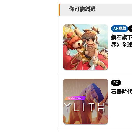
你可能錯過
AN遊戲
網石旗下
界》全
PC
石器時代