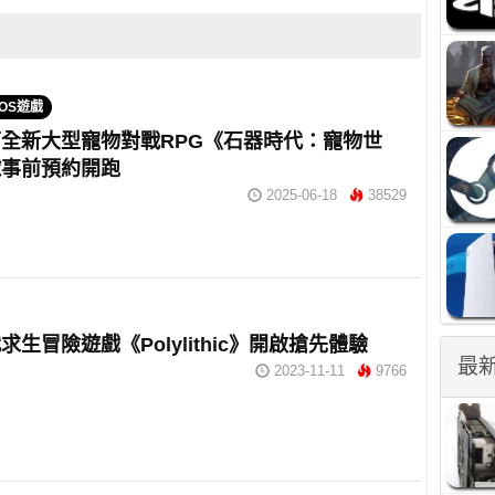
IOS遊戲
全新大型寵物對戰RPG《石器時代：寵物世
球事前預約開跑
2025-06-18
38529
求生冒險遊戲《Polylithic》開啟搶先體驗
最
2023-11-11
9766