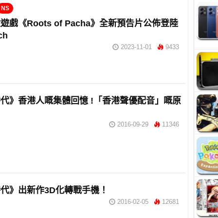
NS
戲《Roots of Pacha》全新預告片公佈登陸
ch
2023-11-01
9433
代》香港人嘅集體回憶 !「香港聲優配音」嘅原
！
2016-09-29
11346
代》出新作3D化轉戰手機！
2016-02-05
12681