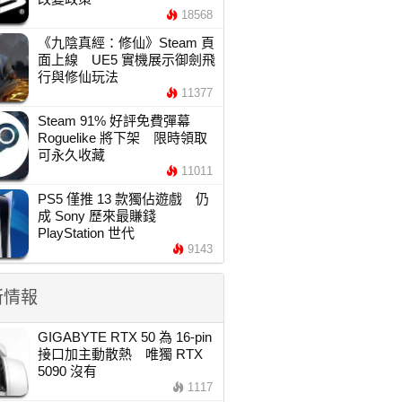
18568
《九陰真經：修仙》Steam 頁
面上線 UE5 實機展示御劍飛
行與修仙玩法
11377
Steam 91% 好評免費彈幕
Roguelike 將下架 限時領取
可永久收藏
11011
PS5 僅推 13 款獨佔遊戲 仍
成 Sony 歷來最賺錢
PlayStation 世代
9143
新情報
GIGABYTE RTX 50 為 16-pin
接口加主動散熱 唯獨 RTX
5090 沒有
1117