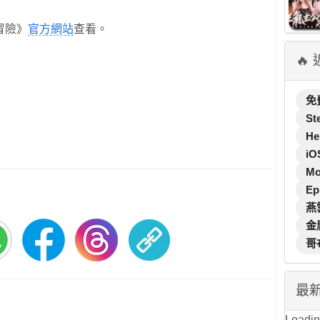
冒險》
官方網站
查看。
🔥
免
St
He
iO
M
Ep
燕
金
哥
最
Loading