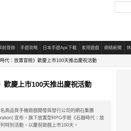
搜
尋
事前登錄
手遊攻略
日本手遊Apk下載
家用遊戲
網絡新聞
休
時代：放置冒險》歡慶上市100天推出慶祝活動
歡慶上市100天推出慶祝活動
知名高品質手機遊戲開發與發行公司的網石集團
Corporation) 宣布，旗下放置型RPG手遊《石器時代：放
列特別活動，以慶祝遊戲上市100天。