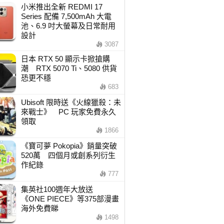
小米推出全新 REDMI 17
Series 配備 7,500mAh 大電
池、6.9 吋大螢幕及日常耐用
設計
3087
日本 RTX 50 顯示卡掀搶購
潮 RTX 5070 Ti、5080 供貨
恐更不穩
683
Ubisoft 限時送《火線獵殺：未
來戰士》 PC 玩家免費永久
領取
1866
《寶可夢 Pokopia》銷量突破
520萬 四個月或創系列衍生
作紀錄
777
集英社100週年大放送
《ONE PIECE》等375部漫畫
海外免費睇
1498