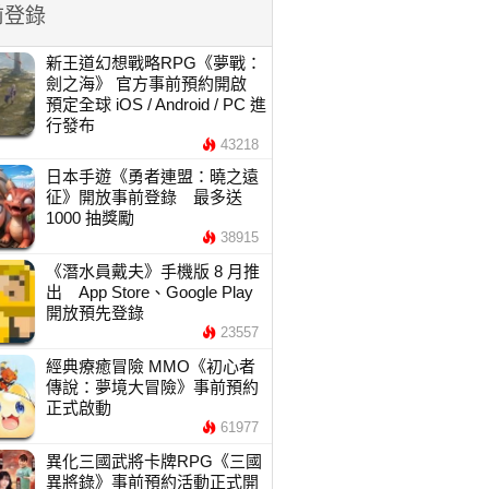
前登錄
新王道幻想戰略RPG《夢戰：
劍之海》 官方事前預約開啟
預定全球 iOS / Android / PC 進
行發布
43218
日本手遊《勇者連盟：曉之遠
征》開放事前登錄 最多送
1000 抽獎勵
38915
《潛水員戴夫》手機版 8 月推
出 App Store、Google Play
開放預先登錄
23557
經典療癒冒險 MMO《初心者
傳說：夢境大冒險》事前預約
正式啟動
61977
異化三國武將卡牌RPG《三國
異將錄》事前預約活動正式開