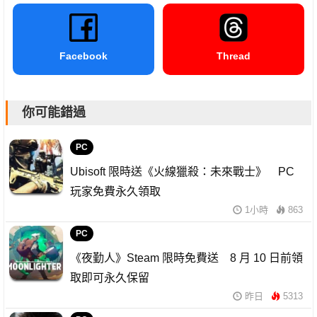
Facebook
Thread
你可能錯過
PC
Ubisoft 限時送《火線獵殺：未來戰士》 PC
玩家免費永久領取
1小時
863
PC
《夜勤人》Steam 限時免費送 8 月 10 日前領
取即可永久保留
昨日
5313