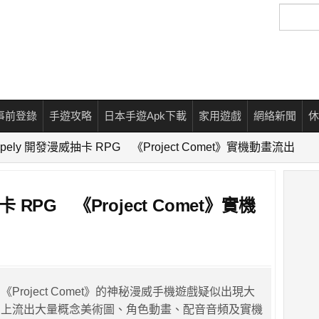
搜
尋
事前登錄
手遊攻略
日本手遊Apk下載
家用遊戲
網絡新聞
休
opely 開發漫威抽卡 RPG 《Project Comet》實機動畫流出
卡 RPG 《Project Comet》實機
Project Comet》的神秘漫威手機遊戲疑似出現大
網上流出大量概念美術圖、角色動畫、配音音頻及實機