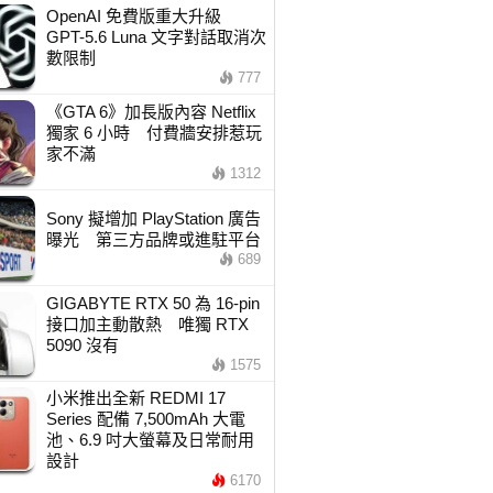
OpenAI 免費版重大升級
GPT-5.6 Luna 文字對話取消次
數限制
777
《GTA 6》加長版內容 Netflix
獨家 6 小時 付費牆安排惹玩
家不滿
1312
Sony 擬增加 PlayStation 廣告
曝光 第三方品牌或進駐平台
689
GIGABYTE RTX 50 為 16-pin
接口加主動散熱 唯獨 RTX
5090 沒有
1575
小米推出全新 REDMI 17
Series 配備 7,500mAh 大電
池、6.9 吋大螢幕及日常耐用
設計
6170