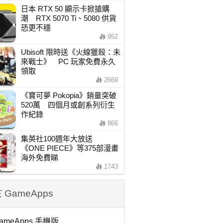
日本 RTX 50 顯示卡掀搶購
潮 RTX 5070 Ti、5080 供貨
恐更不穩
952
Ubisoft 限時送《火線獵殺：未
來戰士》 PC 玩家免費永久
領取
2669
《寶可夢 Pokopia》銷量突破
520萬 四個月或創系列衍生
作紀錄
866
集英社100週年大放送
《ONE PIECE》等375部漫畫
海外免費睇
1743
 GameApps
ameApps 手機版