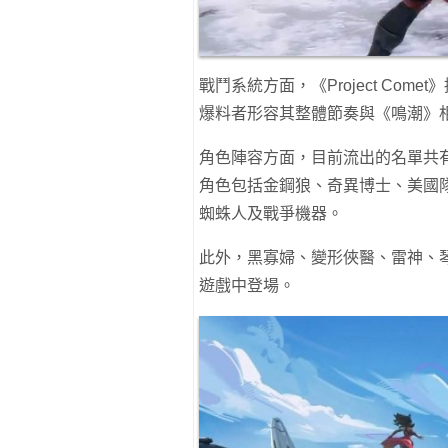
戰鬥系統方面，《Project Co
爆料者形容其整體節奏與《鳴潮》
角色陣容方面，目前流出的名單共有 
角色包括金鋼狼、奇異博士、美國隊
蜘蛛人及戰爭機器。
此外，黑寡婦、變形俠醫、雷神、
遊戲中登場。