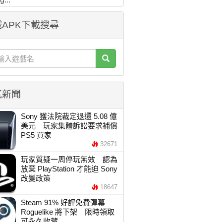
APK下載搜尋
氣新聞
Sony 獲法院裁定退還 5.08 億
美元 玩家集體訴訟要求補償
PS5 買家
32671
玩家質疑一周停玩無效 認為
放棄 PlayStation 才能迫 Sony
改變政策
18647
Steam 91% 好評免費彈幕
Roguelike 將下架 限時領取
可永久收藏