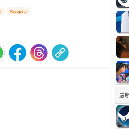
l
#Scopely
最