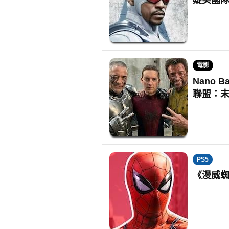
疑美國
電影
Nano 
聯盟：
PS5
《漫威蜘