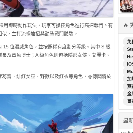
🔥
met》採用即時動作玩法，玩家可操控角色進行高速戰鬥。有
相似，主打流暢連招與動態戰鬥體驗。
免
15 位漫威角色，並按照稀有度劃分等級。其中 S 級
St
長及章魚博士；A 級角色則包括隱形女俠、艾麗卡、
He
iO
M
琴葛雷、緋紅女巫、野獸以及紅衣等角色，亦傳聞將於
加
燕
金
哥
最
Loading