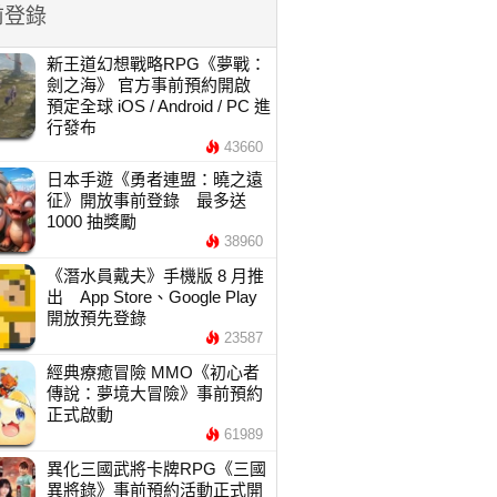
前登錄
新王道幻想戰略RPG《夢戰：
劍之海》 官方事前預約開啟
預定全球 iOS / Android / PC 進
行發布
43660
日本手遊《勇者連盟：曉之遠
征》開放事前登錄 最多送
1000 抽獎勵
38960
《潛水員戴夫》手機版 8 月推
出 App Store、Google Play
開放預先登錄
23587
經典療癒冒險 MMO《初心者
傳說：夢境大冒險》事前預約
正式啟動
61989
異化三國武將卡牌RPG《三國
異將錄》事前預約活動正式開