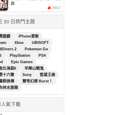
啟
28647
 近 30 日熱門主題
費遊戲
iPhone更新
eam
Xbox
UBISOFT
llDivers 2
Pokemon Go
S
PlayStation
PS4
od
Epic Games
勒比海盜6
羊蹄山戰鬼
雲十六聲
Sony
慾望王座
庸群俠傳
雙穹幻想 Burst！
布林水族箱
新人氣下載
...