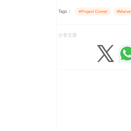
Tags：
#Project Comet
#Marve
分享文章