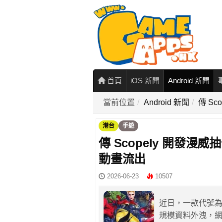
首頁
iOS 新聞
Android 新聞
當前位置
Android 新聞
傳 Sc
港台
手遊
傳 Scopely 開發漫威抽
動畫流出
2026-06-23
10507
近日，一款代號為《
規模資料外洩，