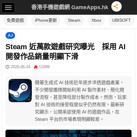
香港手機遊戲網 GameApps.hk
免費遊戲
iPhone更新
Steam
Xbox
UBISOFT
A.I
Steam 近萬款遊戲研究曝光 採用 AI
開發作品銷量明顯下滑
2026-06-24
11099
隨著生成式 AI 技術近年逐步滲透遊戲產業，
不少開發團隊開始利用 AI 製作素材、簡化開
發流程，甚至降低部分製作成本。然而，玩家
對 AI 技術的接受程度似乎仍然有限。最新研
究顯示，公開承認使用 AI 的遊戲作品，在
Steam 平台的市場表現明顯較差。