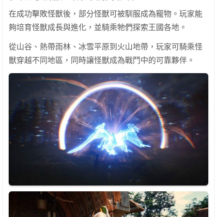
在成功擊敗怪獸後，部分怪獸可被馴服成為寵物。玩家能
夠培育怪獸成長與進化，並騎乘牠們探索王國各地。
從山谷、熱帶雨林、冰雪平原到火山地帶，玩家可騎乘怪
獸穿越不同地區，同時讓怪獸成為戰鬥中的可靠夥伴。