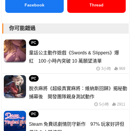
Facebook
Thread
你可能錯過
PC
童話公主動作遊戲《Swords & Slippers》爆
紅 100 小時內突破 10 萬願望清單
3小時
969
PC
脫衣麻將《超級真實麻將：維納斯回歸》揭秘動
捕幕後 開發團隊親身測試動作
5小時
2911
PC
Steam 免費送劇情防守新作 97% 玩家好評但