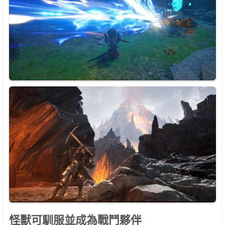
怪獸可馴服並成為戰鬥夥伴