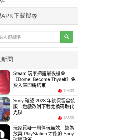
APK下載搜尋
氣新聞
Steam 玩家把握最後機會
《Dome: Become Thyself》免
費入庫即將結束
19303
Sony 確認 2028 年後保留盒裝
版 遊戲改附下載兌換碼取代
光碟
18850
玩家質疑一周停玩無效 認為
放棄 PlayStation 才能迫 Sony
改變政策