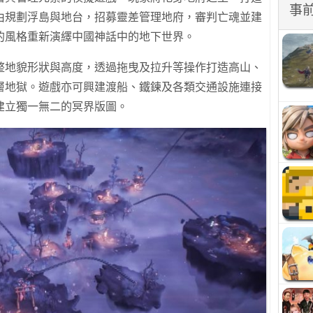
事
由規劃浮島與地台，招募靈差管理地府，審判亡魂並建
的風格重新演繹中國神話中的地下世界。
整地貌形狀與高度，透過拖曳及拉升等操作打造高山、
層地獄。遊戲亦可興建渡船、鐵鍊及各類交通設施連接
建立獨一無二的冥界版圖。