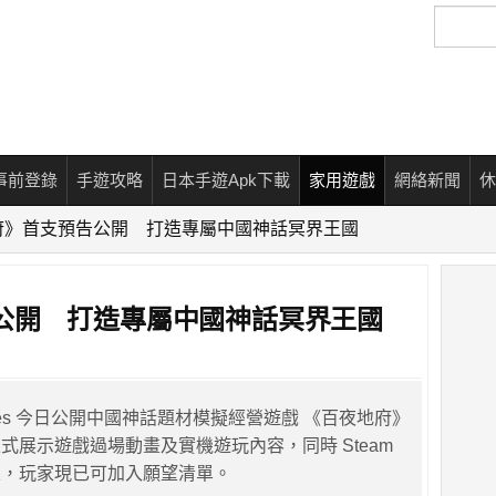
搜
尋
事前登錄
手遊攻略
日本手遊Apk下載
家用遊戲
網絡新聞
休
府》首支預告公開 打造專屬中國神話冥界王國
公開 打造專屬中國神話冥界王國
 Games 今日公開中國神話題材模擬經營遊戲 《百夜地府》
式展示遊戲過場動畫及實機遊玩內容，同時 Steam
線，玩家現已可加入願望清單。