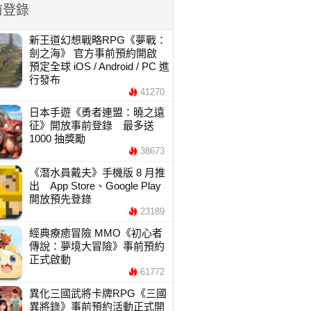
前登錄
新王道幻想戰略RPG《夢戰：
劍之海》 官方事前預約開啟
預定全球 iOS / Android / PC 進
行發布
41270
日本手遊《勇者連盟：曉之遠
征》開放事前登錄 最多送
1000 抽獎勵
38673
《潛水員戴夫》手機版 8 月推
出 App Store、Google Play
開放預先登錄
23189
經典療癒冒險 MMO《初心者
傳說：夢境大冒險》事前預約
正式啟動
61772
異化三國武將卡牌RPG《三國
異將錄》事前預約活動正式開