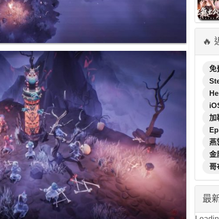
🔥
免
St
He
iO
加
Ep
燕
金
哥
最
Loading