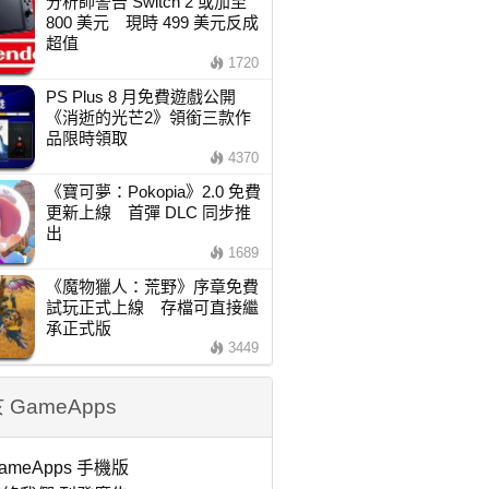
分析師警告 Switch 2 或加至
800 美元 現時 499 美元反成
超值
1720
PS Plus 8 月免費遊戲公開
《消逝的光芒2》領銜三款作
品限時領取
4370
《寶可夢：Pokopia》2.0 免費
更新上線 首彈 DLC 同步推
出
1689
《魔物獵人：荒野》序章免費
試玩正式上線 存檔可直接繼
承正式版
3449
 GameApps
ameApps 手機版