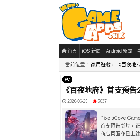
首頁
iOS 新聞
Android 新聞
當前位置
家用遊戲
《百夜地
PC
《百夜地府》首支預告
2026-06-25
5037
PixelsCove
首支預告影片，正
商店頁面亦已上