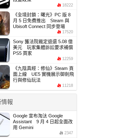
18222
《全境封鎖：曙光》PC 版 8
月 5 日免費推出 Steam 與
Ubisoft Connect 同步登場
17520
Sony 獲法院裁定退還 5.08 億
美元 玩家集體訴訟要求補償
PS5 買家
12259
《九陰真經：修仙》Steam 頁
面上線 UE5 實機展示御劍飛
行與修仙玩法
11218
新情報
Google 宣布淘汰 Google
Assistant 9 月 4 日起全面改
用 Gemini
2347