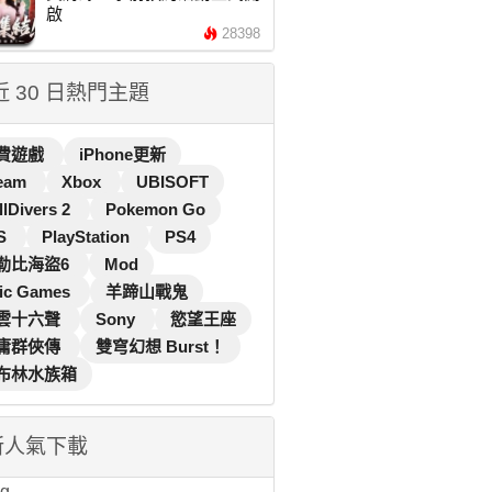
啟
28398
 近 30 日熱門主題
費遊戲
iPhone更新
eam
Xbox
UBISOFT
llDivers 2
Pokemon Go
S
PlayStation
PS4
勒比海盜6
Mod
ic Games
羊蹄山戰鬼
雲十六聲
Sony
慾望王座
庸群俠傳
雙穹幻想 Burst！
布林水族箱
新人氣下載
...