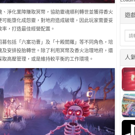
魂、淨化業障賺取冥幣，協助靈魂順利轉世並獲得香火
遊戲
便可能墮化成怨靈，對地府造成破壞，因此玩家需要妥
效率，打造最佳經營配置。
招募包括「六案功曹」及「十殿閻羅」等不同角色，培
魂及安排投胎轉世。除了利用冥幣及香火治理地府，還
人
採取高壓管理，或是維持較平衡的工作環境。