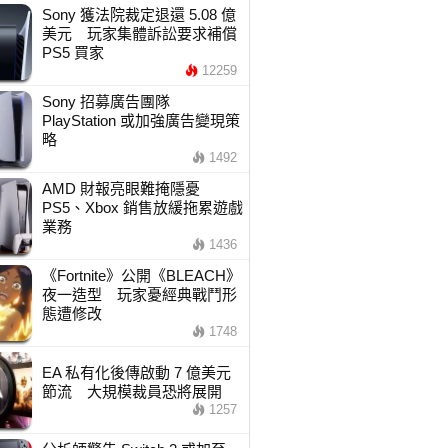
Sony 獲法院裁定退還 5.08 億
美元 玩家集體訴訟要求補償
PS5 買家
12259
Sony 招募廣告團隊
PlayStation 或加強廣告變現策
略
1492
AMD 財報亮眼難掩隱憂
PS5、Xbox 銷售放緩拖累遊戲
業務
1436
《Fortnite》公開《BLEACH》
夜一造型 玩家憂經典戰鬥形
態遭修改
1748
EA 私有化後傳啟動 7 億美元
節流 大規模裁員恐將展開
1257