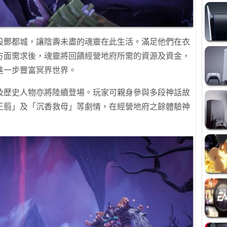
設酆都城，讓陰壽未盡的魂靈在此生活。滿足他們在衣
方面需求後，魂靈將回饋經營地府所需的資源及資金，
進一步豐富冥界世界。
及歷史人物亦將陸續登場。玩家可親身參與多段神話故
王翦」及「沉香救母」等劇情，在經營地府之餘體驗神