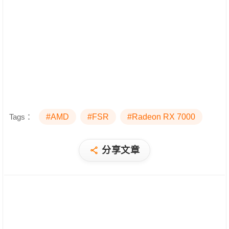
Tags：
#AMD
#FSR
#Radeon RX 7000
分享文章