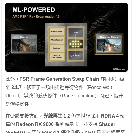
此外，
FSR Frame Generation Swap Chain
亦同步升級
至
3.1.7
，修正了一項由延遲等待物件（Fence Wait
Object）導致的競態條件（Race Condition）問題，提升
整體穩定性。
在硬體支援方面，
光線再生 1.2
仍需搭配採用
RDNA 4
架
構的
Radeon RX 9000 系列
顯示卡，並支援
Shader
Model 6.6
。至於
FSR 4.1 優化升級
，AMD 已正式擴展至