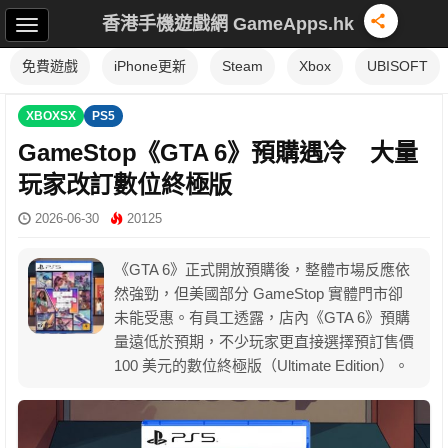
香港手機遊戲網 GameApps.hk
免費遊戲
iPhone更新
Steam
Xbox
UBISOFT
XBOXSX
PS5
GameStop《GTA 6》預購遇冷 大量
玩家改訂數位終極版
2026-06-30
20125
《GTA 6》正式開放預購後，整體市場反應依
然強勁，但美國部分 GameStop 實體門市卻
未能受惠。有員工透露，店內《GTA 6》預購
量遠低於預期，不少玩家更直接選擇預訂售價
100 美元的數位終極版（Ultimate Edition）。