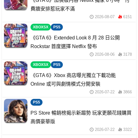
《GTA 6》加長版內容 Netflix 獨家 6 小時 付
費牆安排惹玩家不滿
2026-08-07
6151
XBOXSX
PS5
《GTA 6》Extended Look 8 月 28 日公開
Rockstar 首度選擇 Netflix 發布
2026-08-06
3178
XBOXSX
PS5
《GTA 6》Xbox 商店曝光獨立下載功能
Online 或可與劇情模式分開安裝
2026-07-22
3866
PS5
PS Store 暢銷榜揭示新趨勢 玩家更願花錢購買
高價豪華版
2026-07-22
3322