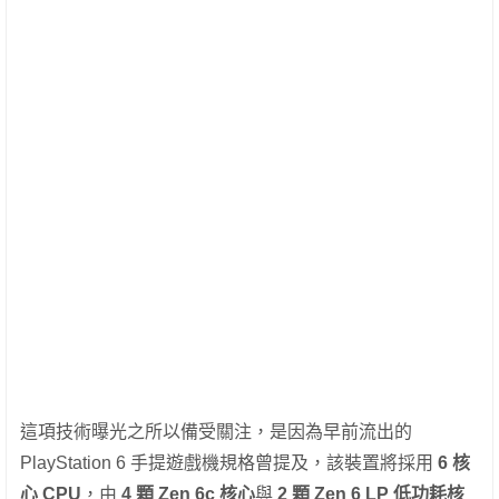
這項技術曝光之所以備受關注，是因為早前流出的
PlayStation 6 手提遊戲機規格曾提及，該裝置將採用
6 核
心 CPU
，由
4 顆 Zen 6c 核心
與
2 顆 Zen 6 LP 低功耗核