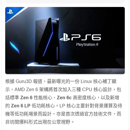
根據 Guru3D 報道，最新曝光的一份 Linux 核心補丁顯
示，AMD Zen 6 架構將首次加入三種 CPU 核心設計，包
括標準
Zen 6
性能核心、
Zen 6c
高密度核心，以及新增
的
Zen 6 LP
低功耗核心。LP 核心主要針對背景運算及待
機等低功耗場景而設計，亦是首次透過官方技術文件，而
非坊間爆料形式出現在公眾視野。