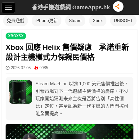
香港手機遊戲網 GameApps.hk
免費遊戲
iPhone更新
Steam
Xbox
UBISOFT
XBOXSX
Xbox 回應 Helix 售價疑慮 承諾重新
設計主機模式力保親民價格
2026-07-05
9985
Steam Machine 以逾 1,000 美元售價推出後，
引發市場對下一代遊戲主機價格的憂慮，不少
玩家開始猜測未來主機是否將告別「高性價
比」定位，甚至認為新一代主機的入門門檻可
能全面提高。