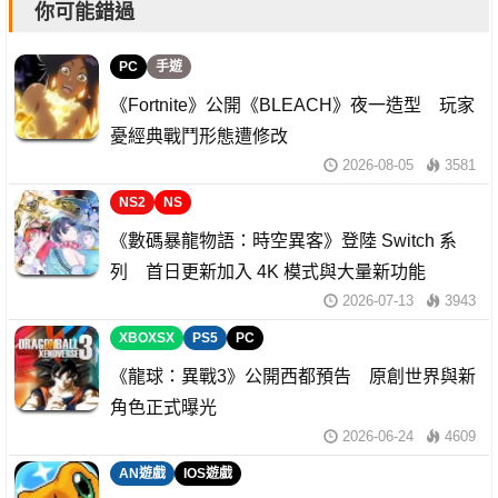
你可能錯過
PC
手遊
《Fortnite》公開《BLEACH》夜一造型 玩家
憂經典戰鬥形態遭修改
2026-08-05
3581
NS2
NS
《數碼暴龍物語：時空異客》登陸 Switch 系
列 首日更新加入 4K 模式與大量新功能
2026-07-13
3943
XBOXSX
PS5
PC
《龍球：異戰3》公開西都預告 原創世界與新
角色正式曝光
2026-06-24
4609
AN遊戲
IOS遊戲