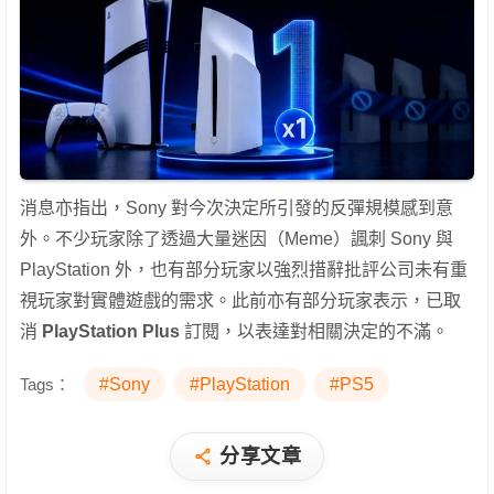
消息亦指出，Sony 對今次決定所引發的反彈規模感到意
外。不少玩家除了透過大量迷因（Meme）諷刺 Sony 與
PlayStation 外，也有部分玩家以強烈措辭批評公司未有重
視玩家對實體遊戲的需求。此前亦有部分玩家表示，已取
消
PlayStation Plus
訂閱，以表達對相關決定的不滿。
Tags：
#Sony
#PlayStation
#PS5
分享文章