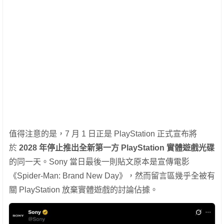
值得注意的是，7 月 1 日正是 PlayStation 正式宣布將
於
2028 年停止推出全新第一方 PlayStation 實體遊戲光碟
的同一天。Sony 當日最後一則貼文原本是宣傳電影
《Spider-Man: Brand New Day》，然而留言區幾乎全被有
關 PlayStation 放棄實體遊戲的討論佔據。