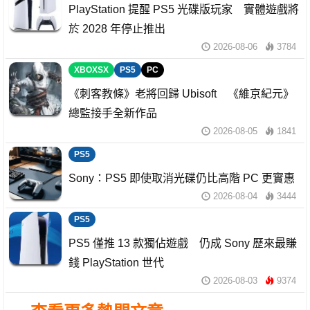
PlayStation 提醒 PS5 光碟版玩家 實體遊戲將
於 2028 年停止推出
2026-08-06
3784
XBOXSX
PS5
PC
《刺客教條》老將回歸 Ubisoft 《維京紀元》
總監接手全新作品
2026-08-05
1841
PS5
Sony：PS5 即使取消光碟仍比高階 PC 更實惠
2026-08-04
3444
PS5
PS5 僅推 13 款獨佔遊戲 仍成 Sony 歷來最賺
錢 PlayStation 世代
2026-08-03
9374