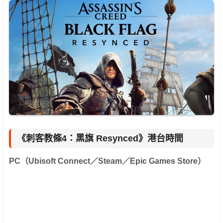
《刺客教條4：黑旗 Resynced》港台時間
PC（Ubisoft Connect／Steam／Epic Games Store）