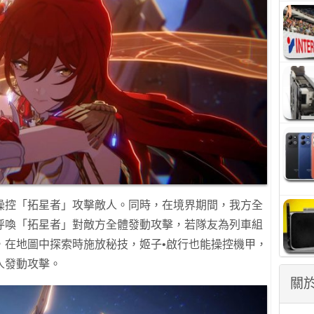
操控「拓星者」攻擊敵人。同時，在境界期間，我方全
呼喚「拓星者」對敵方全體發動攻擊，若隊友為列車組
，在地圖中探索時施放秘技，姬子•啟行也能操控機甲，
人發動攻擊。
關於