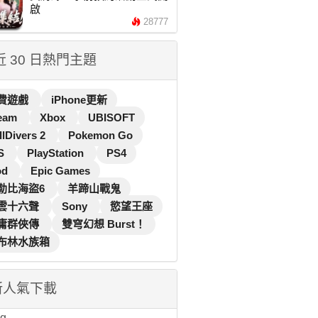
啟
28777
 近 30 日熱門主題
費遊戲
iPhone更新
eam
Xbox
UBISOFT
llDivers 2
Pokemon Go
S
PlayStation
PS4
od
Epic Games
勒比海盜6
羊蹄山戰鬼
雲十六聲
Sony
慾望王座
庸群俠傳
雙穹幻想 Burst！
布林水族箱
新人氣下載
...