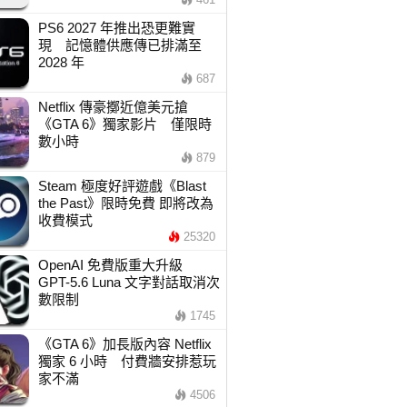
PS6 2027 年推出恐更難實
現 記憶體供應傳已排滿至
2028 年
687
Netflix 傳豪擲近億美元搶
《GTA 6》獨家影片 僅限時
數小時
879
Steam 極度好評遊戲《Blast
the Past》限時免費 即將改為
收費模式
25320
OpenAI 免費版重大升級
GPT-5.6 Luna 文字對話取消次
數限制
1745
《GTA 6》加長版內容 Netflix
獨家 6 小時 付費牆安排惹玩
家不滿
4506