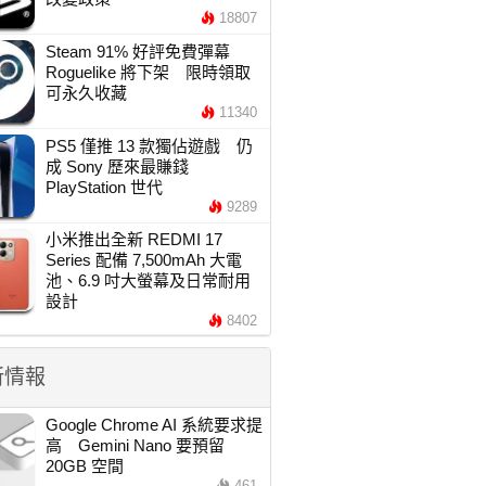
18807
Steam 91% 好評免費彈幕
Roguelike 將下架 限時領取
可永久收藏
11340
PS5 僅推 13 款獨佔遊戲 仍
成 Sony 歷來最賺錢
PlayStation 世代
9289
小米推出全新 REDMI 17
Series 配備 7,500mAh 大電
池、6.9 吋大螢幕及日常耐用
設計
8402
新情報
Google Chrome AI 系統要求提
高 Gemini Nano 要預留
20GB 空間
461