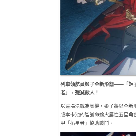
列車領航員姬子全新形態
——
「姬
者」，殲滅敵人！
以這場決戰為契機，姬子將以全新形
版本卡池的智識命途火屬性五星角
甲「拓星者」協助戰鬥。