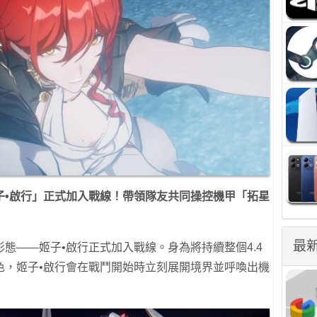
子
•
啟行」正式加入戰線！帶領隊友共同操控機甲「拓星
最
態——姬子•啟行正式加入戰線。身為將持續整個4.4
色，姬子•啟行會在戰鬥開始時立刻展開境界並呼喚出機