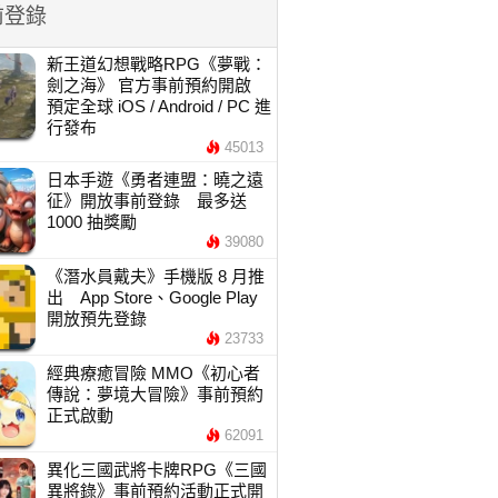
前登錄
新王道幻想戰略RPG《夢戰：
劍之海》 官方事前預約開啟
預定全球 iOS / Android / PC 進
行發布
45013
日本手遊《勇者連盟：曉之遠
征》開放事前登錄 最多送
1000 抽獎勵
39080
《潛水員戴夫》手機版 8 月推
出 App Store、Google Play
開放預先登錄
23733
經典療癒冒險 MMO《初心者
傳說：夢境大冒險》事前預約
正式啟動
62091
異化三國武將卡牌RPG《三國
異將錄》事前預約活動正式開