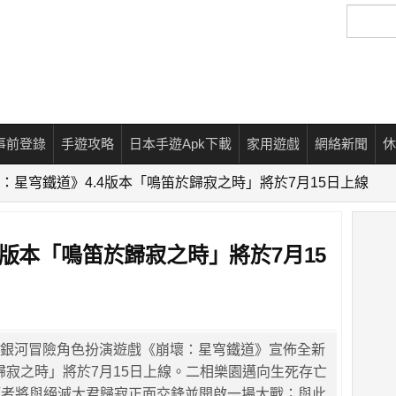
搜
尋
事前登錄
手遊攻略
日本手遊Apk下載
家用遊戲
網絡新聞
休
：星穹鐵道》4.4版本「鳴笛於歸寂之時」將於7月15日上線
4版本「鳴笛於歸寂之時」將於7月15
代理的銀河冒險角色扮演遊戲《崩壞：星穹鐵道》宣佈全新
於歸寂之時」將於7月15日上線。二相樂園邁向生死存亡
拓者將與絕滅大君歸寂正面交鋒並開啟一場大戰；與此