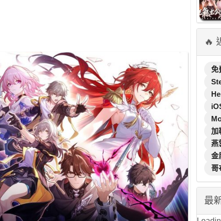
🔥
免
St
He
iO
M
加
燕
金
哥
最
Loading