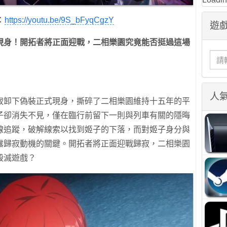
：
https://youtu.be/9S_bFyqCgzY
遊戲
現身！開拓者將正面迎戰，二相樂園究竟能否挺過這場
人
寂卸下偽裝正式現身，撕碎了二相樂園維持十五年的平
子卻消失不見，僅在臨行前留下一則與列車有關的隱晦
線追蹤，破解線索以找到姬子的下落，而對姬子身分與
露歸寂動機的關鍵。開拓者將正面迎戰歸寂，二相樂園
毀滅遊戲？