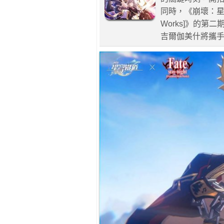
同時，《崩壞：星穹鐵道》
Works]》的
吉爾伽美什將攜