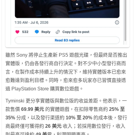
雖然 Sony 將停止生產新 PS5 遊戲光碟，但最終是否推出
實體版，仍由各發行商自行決定。對不少中小型發行商而
言，在製作成本持續上升的情況下，維持實體版本已愈來
愈難達到盈利目標。同時，愈來愈多玩家亦已習慣直接透
過 PlayStation Store 購買數位遊戲。
Tyminski 更分享實體版與數位版的收益差距。他表示，一
款售價
69.99 美元
的實體遊戲，在扣除零售商約
25% 至
35%
分成，以及發行渠道約
10% 至 20%
的成本後，發行
商最終僅可獲得約
26 美元
收入；若採用數位發行，收入
則最高可達約
49 美元
，利潤明顯更高。