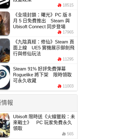
18515
《全境封鎖：曙光》PC 版 8
月 5 日免費推出 Steam 與
Ubisoft Connect 同步登場
17965
《九陰真經：修仙》Steam 頁
面上線 UE5 實機展示御劍飛
行與修仙玩法
11295
Steam 91% 好評免費彈幕
Roguelike 將下架 限時領取
可永久收藏
11003
新情報
Ubisoft 限時送《火線獵殺：未
來戰士》 PC 玩家免費永久
領取
565