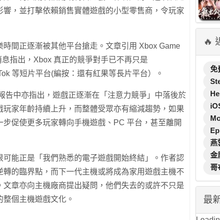
影響，並打擊依賴銷售實體遊戲的小型零售商，令玩家
🔥
間正逐漸被其他平台搶走。文章引用 Xbox Game
y 過去的消息指出，Xbox 真正的競爭對手已不再只是
免
，而是 TikTok 等短片平台(編按：還有紅果等長片平台）。
St
He
l 在年度報告中亦指出，遊戲正逐漸在「注意力競爭」中落後於
iO
戲玩家年齡持續上升，而整體受眾亦有縮減趨勢，如果
M
步促使更多玩家轉向手機遊戲、PC 平台，甚至離開
Ep
燕
金
很可能正是「我們熟悉的電子遊戲開始終結」。作者認
哥
逆轉的臨界點，而下一代主機或將成為家用遊戲主機不
。文章亦向主機廠商提出疑問，他們失去的或許不只是
最
的整個主機遊戲文化。
Loading