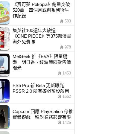
《寶可夢 Pokopia》銷量突破
520萬 四個月或創系列衍生
作紀錄
503
集英社100週年大放送
《ONE PIECE》等375部漫畫
海外免費睇
978
MelGeek 推《EVA》限量鍵
盤 明日香、綾波麗兩款售價
曝光
1453
PS5 Pro 新 Beta 更新曝光
PSSR 2.0 所有遊戲預設啟用
1662
Capcom 回應 PlayStation 停推
實體遊戲 稱對業務影響有限
1425