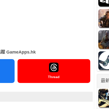
蹤 GameApps.hk
Thread
最