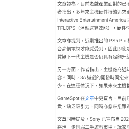
文章認為，目前遊戲產業面對的已
者指出，多年來主機硬件持續追求更
Interactive Entertainment 
TFLOPS（浮點運算效能），硬
文章亦提到，近期推出的 PS5 Pr
合高價電視才能感受到，因此即使
質疑下一代主機是否仍具有足夠升
另一方面，作者指出，主機廠商近
容。同時，3A 遊戲的開發時間愈
少。在這種情況下，如果未來主機售價
GameSpot 在
文章
中更直言，目前
貴、缺乏吸引力，同時亦愈來愈難
文章同時提及，Sony 已宣布自 202
將進一步削弱二手遊戲市場，玩家