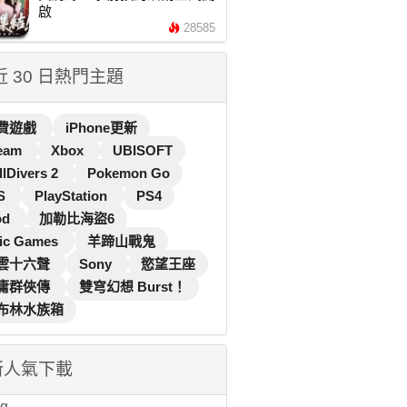
啟
28585
 近 30 日熱門主題
費遊戲
iPhone更新
eam
Xbox
UBISOFT
llDivers 2
Pokemon Go
S
PlayStation
PS4
od
加勒比海盜6
ic Games
羊蹄山戰鬼
雲十六聲
Sony
慾望王座
庸群俠傳
雙穹幻想 Burst！
布林水族箱
新人氣下載
...