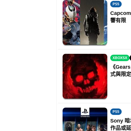
PS5
Capco
響有限
XBOXSX
《Gears
式與限
PS5
Sony 
作品或