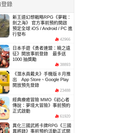
前登錄
新王道幻想戰略RPG《夢戰：
劍之海》 官方事前預約開啟
預定全球 iOS / Android / PC 進
行發布
42966
日本手遊《勇者連盟：曉之遠
征》開放事前登錄 最多送
1000 抽獎勵
38893
《潛水員戴夫》手機版 8 月推
出 App Store、Google Play
開放預先登錄
23488
經典療癒冒險 MMO《初心者
傳說：夢境大冒險》事前預約
正式啟動
61920
異化三國武將卡牌RPG《三國
異將錄》事前預約活動正式開