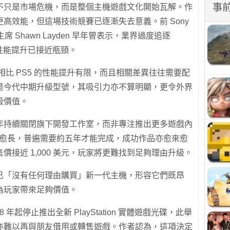
事
不只是市場危機，而是整個主機遊戲文化開始瓦解。作
高效能，但這場技術競賽已逐漸失去意義。前 Sony
America 主席 Shawn Layden 早年曾表示，業界過度追逐
件性能提升已接近瓶頸。
o 相比 PS5 的性能提升有限，而且相關差異往往需要配
是今代中期升級型號，其吸引力亦不算明顯，更令外界
級價值。
年持續關閉旗下開發工作室，而非專注推出更多遊戲內
來愈長，普遍需要約五年才能完成，成功作品亦愈來愈
接近 1,000 美元，玩家將更難找到足夠理由升級。
已「沒有任何理由購買」新一代主機，形容它們既昂
為玩家帶來足夠價值。
8 年起停止推出全新 PlayStation 實體遊戲光碟，此舉
亦難以再與朋友借用或轉售遊戲。作者認為，這項決定