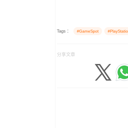
Tags：
#GameSpot
#PlayStati
分享文章