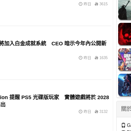
昨日
3615
 或將加入白金成就系統 CEO 暗示今年內公開新
昨日
1635
tation 提醒 PS5 光碟版玩家 實體遊戲將於 2028
推出
關於
昨日
3132
G