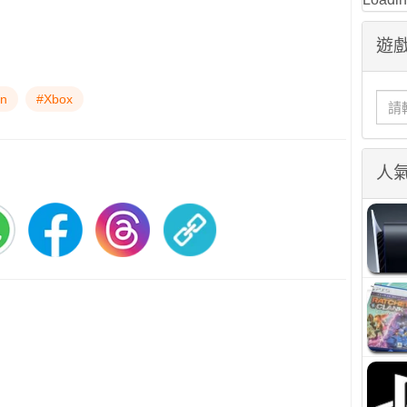
遊戲
on
#Xbox
人