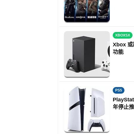
XBOXSX
Xbox
功能
PS5
PlayS
年停止