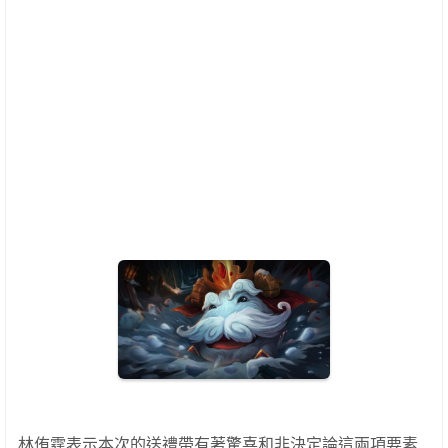
林侑霆表示本次的送禮帶有著驚喜和非決定論這兩項要素