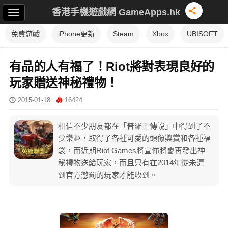
香港手機遊戲網 GameApps.hk
免費遊戲
iPhone更新
Steam
Xbox
UBISOFT
有品的人有福了！Riot將對表現良好的
玩家贈送神秘禮物！
2015-01-18
16424
相信不少朋友都在「普羅王傳說」中得到了不
少樂趣，取得了各種可愛的頭像獎賞和各種福
袋，而近期Riot Games將宣佈將會再發出神
秘禮物送給玩家，而且只有在2014年從未遭
到官方懲罰的玩家才能收到。