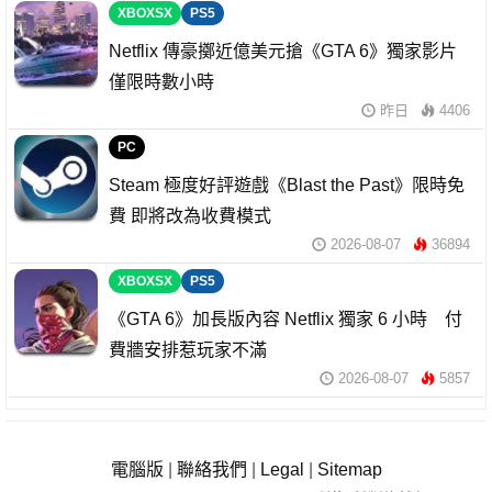
XBOXSX
PS5
Netflix 傳豪擲近億美元搶《GTA 6》獨家影片
僅限時數小時
昨日
4406
PC
Steam 極度好評遊戲《Blast the Past》限時免
費 即將改為收費模式
2026-08-07
36894
XBOXSX
PS5
《GTA 6》加長版內容 Netflix 獨家 6 小時 付
費牆安排惹玩家不滿
2026-08-07
5857
電腦版
|
聯絡我們
|
Legal
|
Sitemap