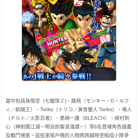
當中包括孫悟空（七龍珠Ｚ)、路飛（モンキー・D・ルフ
ィ／航賊王）、Toriko（トリコ／美食獵人 Toriko）、鳴人
（ナルト／火影忍者）、黒崎一護（BLEACH）、緋村劍
心（神劍闖江湖－明治劍客浪漫譚－）等6名登場角色插畫
及戰鬥場景。這些家喻戶曉的人物將跨越時空組成小隊爭