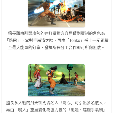
擅長藉由削弱攻勢的連打讓對方容易遭到壓制的角色為
「路飛」，當對手崩潰之際，再由「Toriko」補上一記累積
至最大能量的釘拳，發揮所長分工合作即可所向無敵。
擅長多人戰的飛天御劍流名人「劍心」可引出多名敵人，
再由「鳴人」施展變化為強力技的「風遁・螺旋手裏劍」