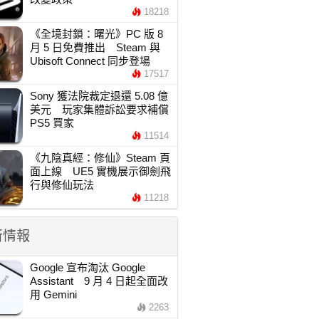
18218
《全境封鎖：曙光》PC 版 8
月 5 日免費推出 Steam 與
Ubisoft Connect 同步登場
17517
Sony 獲法院裁定退還 5.08 億
美元 玩家集體訴訟要求補償
PS5 買家
11514
《九陰真經：修仙》Steam 頁
面上線 UE5 實機展示御劍飛
行與修仙玩法
11218
新情報
Google 宣布淘汰 Google
Assistant 9 月 4 日起全面改
用 Gemini
2263