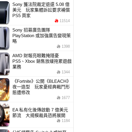
Sony 獲法院裁定退還 5.08 億
美元 玩家集體訴訟要求補償
PS5 買家
11514
Sony 招募廣告團隊
PlayStation 或加強廣告變現策
略
1398
AMD 財報亮眼難掩隱憂
PS5、Xbox 銷售放緩拖累遊戲
業務
1344
《Fortnite》公開《BLEACH》
夜一造型 玩家憂經典戰鬥形
態遭修改
1677
EA 私有化後傳啟動 7 億美元
節流 大規模裁員恐將展開
1184