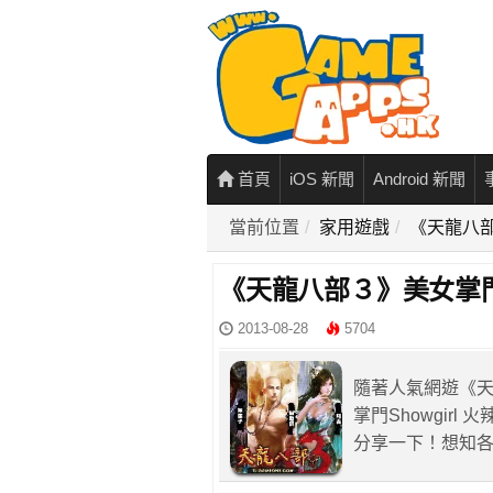
首頁
iOS 新聞
Android 新聞
當前位置
家用遊戲
《天龍八
《天龍八部３》美女掌
2013-08-28
5704
隨著人氣網遊《
掌門Showgir
分享一下！想知