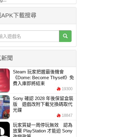
APK下載搜尋
氣新聞
Steam 玩家把握最後機會
《Dome: Become Thyself》免
費入庫即將結束
19300
Sony 確認 2028 年後保留盒裝
版 遊戲改附下載兌換碼取代
光碟
18847
玩家質疑一周停玩無效 認為
放棄 PlayStation 才能迫 Sony
改變政策