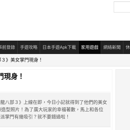
搜
尋
事前登錄
手遊攻略
日本手遊Apk下載
家用遊戲
網絡新聞
休
部３》美女掌門現身！
門現身！
天龍八部３》上線在即，今日小記就得到了他們的美女
l 火辣造型照片！為了廣大玩家的幸福著數，馬上和各位
各派掌門有幾吸引？就不要錯過啦！