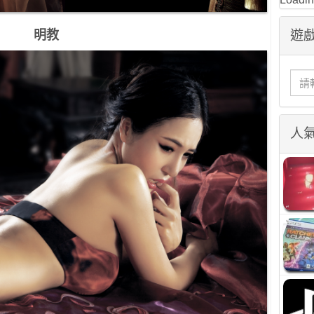
明教
遊戲
人