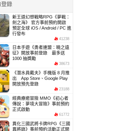
前登錄
新王道幻想戰略RPG《夢戰：
劍之海》 官方事前預約開啟
預定全球 iOS / Android / PC 進
行發布
41238
日本手遊《勇者連盟：曉之遠
征》開放事前登錄 最多送
1000 抽獎勵
38673
《潛水員戴夫》手機版 8 月推
出 App Store、Google Play
開放預先登錄
23188
經典療癒冒險 MMO《初心者
傳說：夢境大冒險》事前預約
正式啟動
61772
異化三國武將卡牌RPG《三國
異將錄》事前預約活動正式開