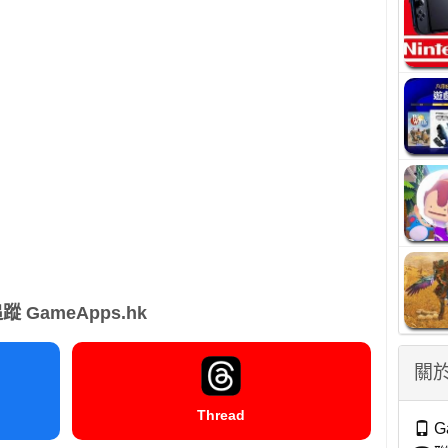
蹤 GameApps.hk
關於
Thread
G