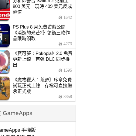
分析師警告 Switch 2 或加至
800 美元 現時 499 美元反成
超值
1642
PS Plus 8 月免費遊戲公開
《消逝的光芒2》領銜三款作
品限時領取
4273
《寶可夢：Pokopia》2.0 免費
更新上線 首彈 DLC 同步推
出
1595
《魔物獵人：荒野》序章免費
試玩正式上線 存檔可直接繼
承正式版
3358
 GameApps
ameApps 手機版