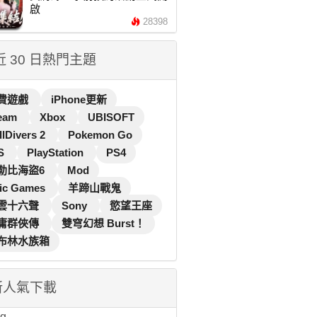
啟
28398
 近 30 日熱門主題
費遊戲
iPhone更新
eam
Xbox
UBISOFT
llDivers 2
Pokemon Go
S
PlayStation
PS4
勒比海盜6
Mod
ic Games
羊蹄山戰鬼
雲十六聲
Sony
慾望王座
庸群俠傳
雙穹幻想 Burst！
布林水族箱
新人氣下載
...