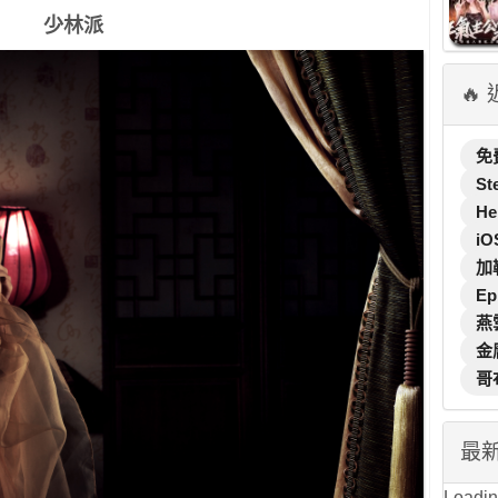
少林派
🔥
免
St
He
iO
加
Ep
燕
金
哥
最
Loading