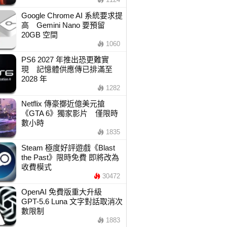
Google Chrome AI 系統要求提
高 Gemini Nano 要預留
20GB 空間
1060
PS6 2027 年推出恐更難實
現 記憶體供應傳已排滿至
2028 年
1282
Netflix 傳豪擲近億美元搶
《GTA 6》獨家影片 僅限時
數小時
1835
Steam 極度好評遊戲《Blast
the Past》限時免費 即將改為
收費模式
30472
OpenAI 免費版重大升級
GPT-5.6 Luna 文字對話取消次
數限制
1883