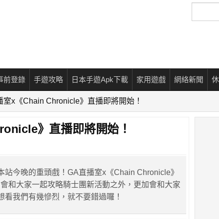
搜
尋
事前登錄
手遊攻略
日本手遊Apk下載
家用遊戲
網絡新聞
休
室x《Chain Chronicle》直播即將開始！
hronicle》直播即將開始！
今晚的重頭戲！GA直播室x《Chain Chronicle》
了會和大家一起攻略騎士團新活動之外，更加會和大家
想看我們有幾慘烈，就不要錯過囉！