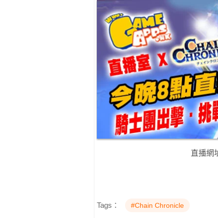
直播網
Tags：
#Chain Chronicle