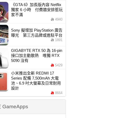
《GTA 6》加長版內容 Netflix
獨家 6 小時 付費牆安排惹玩
家不滿
4940
Sony 擬增加 PlayStation 廣告
曝光 第三方品牌或進駐平台
1891
GIGABYTE RTX 50 為 16-pin
接口加主動散熱 唯獨 RTX
5090 沒有
5429
小米推出全新 REDMI 17
Series 配備 7,500mAh 大電
池、6.9 吋大螢幕及日常耐用
設計
8664
 GameApps