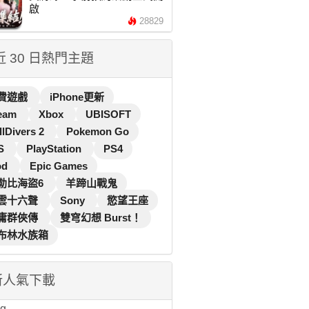
啟
28829
 近 30 日熱門主題
費遊戲
iPhone更新
eam
Xbox
UBISOFT
llDivers 2
Pokemon Go
S
PlayStation
PS4
od
Epic Games
勒比海盜6
羊蹄山戰鬼
雲十六聲
Sony
慾望王座
庸群俠傳
雙穹幻想 Burst！
布林水族箱
新人氣下載
...