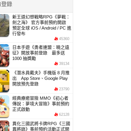
前登錄
新王道幻想戰略RPG《夢戰：
劍之海》 官方事前預約開啟
預定全球 iOS / Android / PC 進
行發布
45360
日本手遊《勇者連盟：曉之遠
征》開放事前登錄 最多送
1000 抽獎勵
39134
《潛水員戴夫》手機版 8 月推
出 App Store、Google Play
開放預先登錄
23790
經典療癒冒險 MMO《初心者
傳說：夢境大冒險》事前預約
正式啟動
62128
異化三國武將卡牌RPG《三國
異將錄》事前預約活動正式開