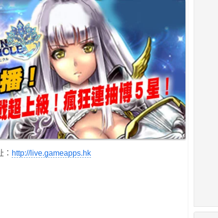
址：
http://live.gameapps.hk