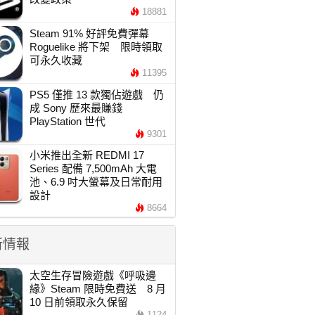
18881
Steam 91% 好評免費彈幕
Roguelike 將下架 限時領取
可永久收藏
11395
PS5 僅推 13 款獨佔遊戲 仍
成 Sony 歷來最賺錢
PlayStation 世代
9301
小米推出全新 REDMI 17
Series 配備 7,500mAh 大電
池、6.9 吋大螢幕及日常耐用
設計
8664
新情報
太空生存冒險遊戲《呼吸邊
緣》Steam 限時免費送 8 月
10 日前領取永久保留
1124