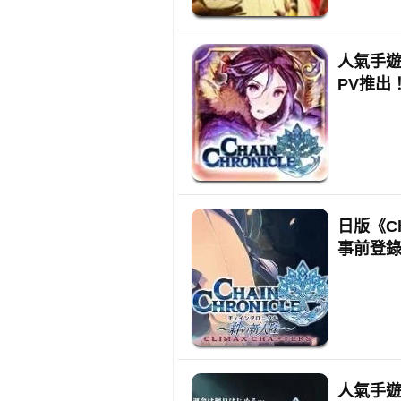
人氣手遊《
PV推出
日版《Ch
事前登
人氣手遊《