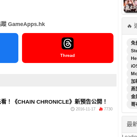
蹤 GameApps.hk
🔥
免
St
Thread
He
iO
M
加
燕
金
看！《CHAIN CHRONICLE》新預告公開！
哥
2016-11-17
7730
最
Loading