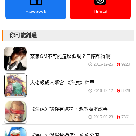
Facebook
Thread
你可能錯過
某家GM不可能這麼低調？三陪都得啊！
2016-12-26
9220
大佬級成人聚會 《海虎》精華
2016-12-12
8929
《海虎》讓你有選擇，遊戲版本改善
2015-06-23
7361
《海虎》潮爆禁播廣告 偷偷公開