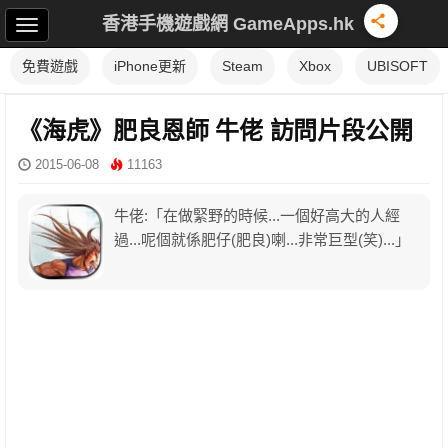
香港手機遊戲網 GameApps.hk
免費遊戲
iPhone更新
Steam
Xbox
UBISOFT
《海虎》肥良恩師 牛佬 訪問片段公開
2015-06-08
11163
牛佬:「在做緊野的時候...一個好高大的人經
過...呢個就係肥仔(肥良)喇...非常巨型(笑)...」