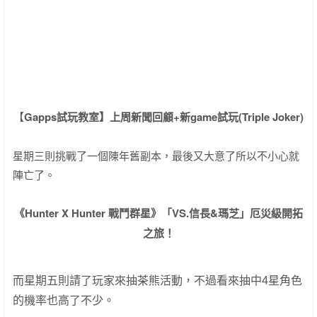
【
Gapps試玩教室】上周新聞回顧+新game試玩(Triple Joker)
星期三則挑戰了一個陳年舊副本，最後又大意了所以不小心就
陣亡了。
《Hunter X Hunter 戰鬥群星》「VS.信長&瑪芝」厄災級開拓
之旅！
而星期五則請了玩家來抽茶熊活動，不過看來抽中4星角色
的機率也高了不少。