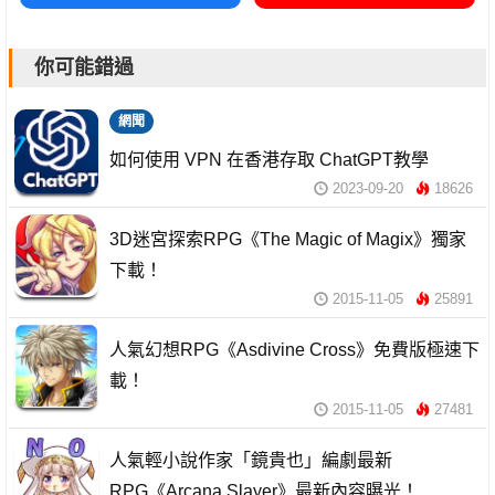
你可能錯過
網聞
如何使用 VPN 在香港存取 ChatGPT教學
2023-09-20
18626
3D迷宮探索RPG《The Magic of Magix》獨家
下載！
2015-11-05
25891
人氣幻想RPG《Asdivine Cross》免費版極速下
載！
2015-11-05
27481
人氣輕小說作家「鏡貴也」編劇最新
RPG《Arcana Slayer》最新內容曝光！